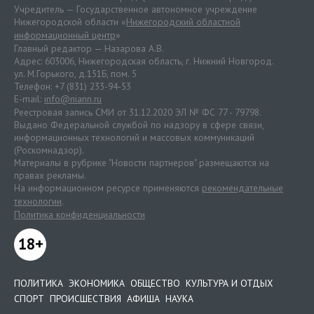
Учредитель — Государственное автономное учреждение
Нижегородской области «
Нижегородский областной
информационный центр
»
Главный редактор — Назарова А.В.
Адрес: 603006, Нижегородская область, г. Нижний Новгород.
ул. М.Горького, д.151Б, пом. 5
Телефон: +7 (831) 233-94-53
E-mail:
info@niann.ru
Реестровая запись СМИ от 31.12.2020 ЭЛ № ФС 77 - 79798.
Выдано Федеральной службой по надзору в сфере связи,
информационных технологий и массовых коммуникаций
(Роскомнадзор).
Материалы в рубрике "Новости партнеров" размещаются на
правах рекламы.
На информационном ресурсе применяются
рекомендательные
технологии
.
Политика конфиденциальности
18+
ПОЛИТИКА
ЭКОНОМИКА
ОБЩЕСТВО
КУЛЬТУРА И ОТДЫХ
СПОРТ
ПРОИСШЕСТВИЯ
АФИША
НАУКА