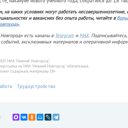
усте, накануне нового учебного года, сократился до 1,6 тыс
, на каких условиях могут работать несовершеннолетние, 
циальностях и вакансиях без опыта работы, читайте в
боль
овгород»
.
Новгород» есть каналы в
Telegram
и
MAX
. Подписывайтесь,
х событий, эксклюзивных материалов и оперативной информ
025 НИА "Нижний Новгород".
перссылка на НИА "Нижний Новгород" обязательна.
может содержать материалы 18+
абота
Трудоустройство
: