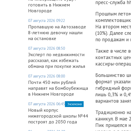
пресс-служба hh
готовить в Нижнем
Новгороде
Прошлым летом 
комплектовщика
07 августа 2026 09:22
На втором мест
Пропавшую на Автозаводе
8-летнюю девочку нашли
(10%). Далее с
на остановке
по продажам и 
07 августа 2026 08:50
Также в числе 
Эксперт по недвижимости
контактных цен
рассказал, как избежать
кассиры-операц
обмана при покупке жилья
Большинство ш
07 августа 2026 08:00
формат указали
Почти 450 млн рублей
гибридный фор
направят на бомбоубежища
в Нижнем Новгороде
лишь 0,3% и 0,
вариантов заня
07 августа 2026 06:45
Эксклюзив
Новый корпус
Традиционно н
нижегородской школы №44
каникул. В мае 
построят до 2030 года
Пик пришелся н