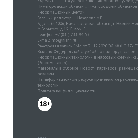
Учредитель — Государственное автономное учрежд
Нижегородской области «
Нижегородский областной
информационный центр
»
Главный редактор — Назарова А.В.
Адрес: 603006, Нижегородская область, г. Нижний Нов
М.Горького, д.151Б, пом. 5
Телефон: +7 (831) 233-94-53
E-mail:
info@niann.ru
Реестровая запись СМИ от 31.12.2020 ЭЛ № ФС 77 - 7
Выдано Федеральной службой по надзору в сфере с
информационных технологий и массовых коммуника
(Роскомнадзор).
Материалы в рубрике "Новости партнеров" размещаю
рекламы.
На информационном ресурсе применяются
рекоменд
технологии
.
Политика конфиденциальности
18+