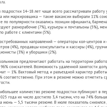
.ru.
подростки 14−18 лет чаще всего рассматривали работу 
 или маркировщика — такие вакансии выбирали 11% соис
е по популярности оказались позиции официанта, бармена
ледуют разнорабочие (7%), курьеры и почтальоны (5%), м
по работе с клиентами (5%).
востребованных направлений — операторы кол-центров и
тров (4%), продавцы-консультанты и кассиры (4%), грузчи
ионисты (3%) и уборщики (2%).
кольников предпочитают работать на территории работо
 96% соискателей. Возможность удаленной занятости доп
мат — 1%. Вахтовый метод и разъездной характер работ
4% соответственно. При этом в резюме можно отметить с
тости.
аибольшее количество резюме подростки публикуют в пе
2025 года их число достигло 3,4 тысячи, что на 74% больше
а июнь — 5,5 тысячи резюме. В июле показатель снизился