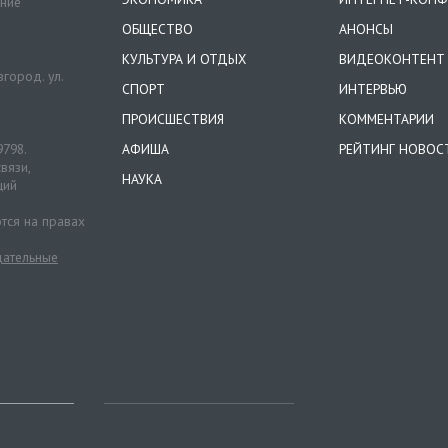
ение
ОБЩЕСТВО
АНОНСЫ
КУЛЬТУРА И ОТДЫХ
ВИДЕОКОНТЕНТ
город. ул.
СПОРТ
ИНТЕРВЬЮ
ПРОИСШЕСТВИЯ
КОММЕНТАРИИ
9798.
АФИША
РЕЙТИНГ НОВОС
вязи,
НАУКА
ций
тся на правах
ательные