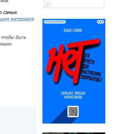
ячи.
31
о самых
шом материале
СОЦРЕКЛАМА
 чтобы быть
ации.