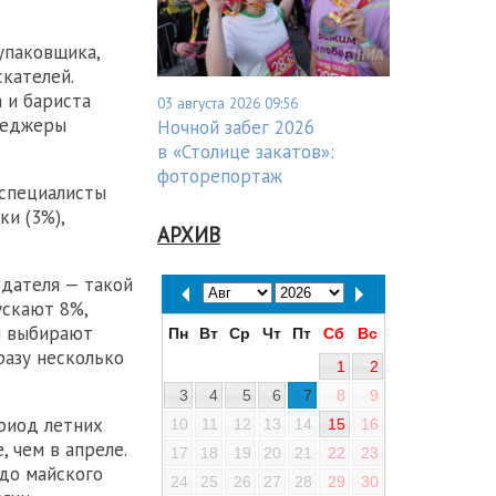
упаковщика,
кателей.
 и бариста
03 августа 2026 09:56
енеджеры
Ночной забег 2026
в «Столице закатов»:
фоторепортаж
 специалисты
ки (3%),
АРХИВ
дателя — такой
ускают 8%,
ы выбирают
Пн
Вт
Ср
Чт
Пт
Сб
Вс
разу несколько
1
2
3
4
5
6
7
8
9
риод летних
10
11
12
13
14
15
16
, чем в апреле.
17
18
19
20
21
22
23
 до майского
24
25
26
27
28
29
30