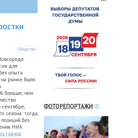
ростки
Общество
Новгороде
сии для
без опыта
 на рынке было
х
% больше, чем
ичество
ФОТОРЕПОРТАЖИ
 сентябре,
го сезона: тогда
 позиций без
дения НИА
оставила