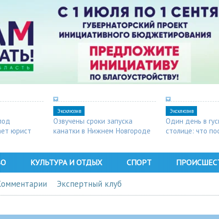
Эксклюзив
Эксклюзив
под
Озвучены сроки запуска
Один день в гу
ает юрист
канатки в Нижнем Новгороде
столице: что п
в Арзамасе
ВО
КУЛЬТУРА И ОТДЫХ
СПОРТ
ПРОИСШЕС
Комментарии
Экспертный клуб