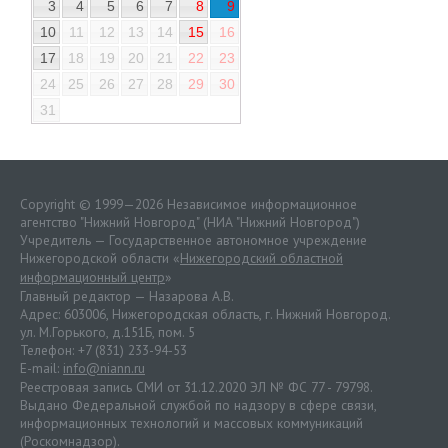
3
4
5
6
7
8
9
10
11
12
13
14
15
16
17
18
19
20
21
22
23
24
25
26
27
28
29
30
31
Copyright © 1999—2026 Независимое информационное
агентство "Нижний Новгород" (НИА "Нижний Новгород")
Учредитель — Государственное автономное учреждение
Нижегородской области «
Нижегородский областной
информационный центр
»
Главный редактор — Назарова А.В.
Адрес: 603006, Нижегородская область, г. Нижний Новгород.
ул. М.Горького, д.151Б, пом. 5
Телефон: +7 (831) 233-94-53
E-mail:
info@niann.ru
Реестровая запись СМИ от 31.12.2020 ЭЛ № ФС 77 - 79798.
Выдано Федеральной службой по надзору в сфере связи,
информационных технологий и массовых коммуникаций
(Роскомнадзор).