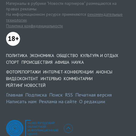
Материалы в рубрике "Новости партнеров" размещаются на
правах рекламы.
На информационном ресурсе применяются
рекомендательные
технологии
.
Политика конфиденциальности
18+
ПОЛИТИКА
ЭКОНОМИКА
ОБЩЕСТВО
КУЛЬТУРА И ОТДЫХ
СПОРТ
ПРОИСШЕСТВИЯ
АФИША
НАУКА
ФОТОРЕПОРТАЖИ
ИНТЕРНЕТ-КОНФЕРЕНЦИИ
АНОНСЫ
ВИДЕОКОНТЕНТ
ИНТЕРВЬЮ
КОММЕНТАРИИ
РЕЙТИНГ НОВОСТЕЙ
Главная
Подписка
Поиск
RSS
Печатная версия
Написать нам
Реклама на сайте
О редакции