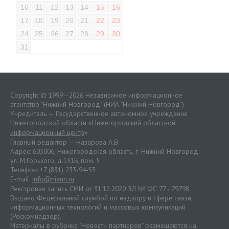
10
11
12
13
14
15
16
17
18
19
20
21
22
23
24
25
26
27
28
29
30
31
Copyright © 1999—2026 Независимое информационное
агентство "Нижний Новгород" (НИА "Нижний Новгород")
Учредитель — Государственное автономное учреждение
Нижегородской области «
Нижегородский областной
информационный центр
»
Главный редактор — Назарова А.В.
Адрес: 603006, Нижегородская область, г. Нижний Новгород.
ул. М.Горького, д.151Б, пом. 5
Телефон: +7 (831) 233-94-53
E-mail:
info@niann.ru
Реестровая запись СМИ от 31.12.2020 ЭЛ № ФС 77 - 79798.
Выдано Федеральной службой по надзору в сфере связи,
информационных технологий и массовых коммуникаций
(Роскомнадзор).
Материалы в рубрике "Новости партнеров" размещаются на