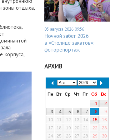
ю внутреннюю
ы зоны отдыха,
блиотека,
03 августа 2026 09:56
ет
Ночной забег 2026
 Доминантой
в «Столице закатов»:
 зала
фоторепортаж
е корпуса,
АРХИВ
Пн
Вт
Ср
Чт
Пт
Сб
Вс
1
2
3
4
5
6
7
8
9
10
11
12
13
14
15
16
17
18
19
20
21
22
23
24
25
26
27
28
29
30