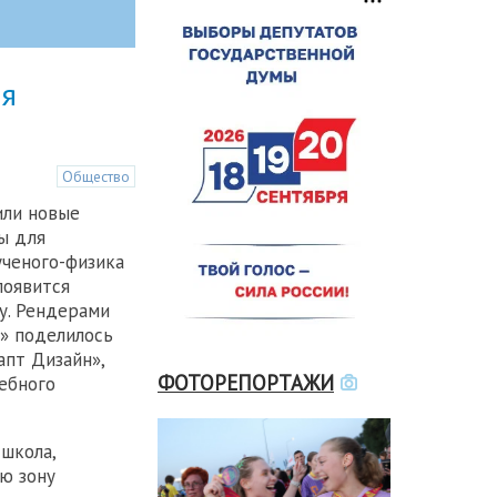
ля
Общество
ли новые
ы для
ченого-физика
появится
у. Рендерами
» поделилось
пт Дизайн»,
ФОТОРЕПОРТАЖИ
ебного
 школа,
ю зону