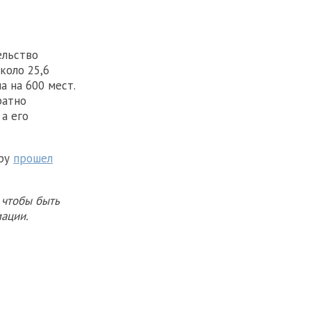
ельство
коло 25,6
а на 600 мест.
ратно
 а его
ору
прошел
 чтобы быть
ации.