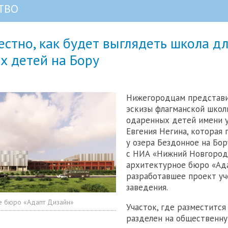
ТВО
естно, как будет выглядеть школа д
х детей на Бору
Нижегородцам представи
эскизы флагманской школ
одаренных детей имени у
Евгения Негина, которая 
у озера Бездонное на Бор
с НИА «Нижний Новгород
архитектурное бюро «Ада
разработавшее проект уч
заведения.
е бюро «Адапт Дизайн»
Участок, где разместится
разделен на общественну