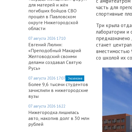
с амфитеатром
для матерей и жён
часть для преп
погибших бойцов СВО
спортивные пло
прошёл в Павловском
округе Нижегородской
Три крыла отдан
области
лаборатории и 
предназначено 
07 августа 2026 17:10
станет централ
Евгений Люлин:
«Преподобный Макарий
вместимостью 9
Желтоводский своими
со школой их с
делами создавал Святую
Русь»
07 августа 2026 17:07
Эксклюзив
Более 9,6 тысячи студентов
зачислили в нижегородские
вузы
07 августа 2026 16:22
Нижегородка лишилась
авто, накопив долг в 30 млн
рублей