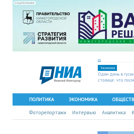
СОЦРЕКЛАМА
Эксклюзив
Один день в гуси
столице: что пос
в Арзамасе
ПОЛИТИКА
ЭКОНОМИКА
ОБЩЕСТ
Фоторепортажи
Интервью
Аналитика