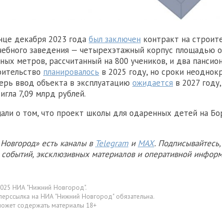
нце декабря 2023 года
был заключен
контракт на строит
чебного заведения — четырехэтажный корпус площадью о
ных метров, рассчитанный на 800 учеников, и два пансион
оительство
планировалось
в 2025 году, но сроки неоднок
перь ввод объекта в эксплуатацию
ожидается
в 2027 году,
игла 7,09 млрд рублей.
али о том, что проект школы для одаренных детей на Б
Новгород» есть каналы в
Telegram
и
MAX
. Подписывайтесь,
х событий, эксклюзивных материалов и оперативной информ
025 НИА "Нижний Новгород".
перссылка на НИА "Нижний Новгород" обязательна.
может содержать материалы 18+