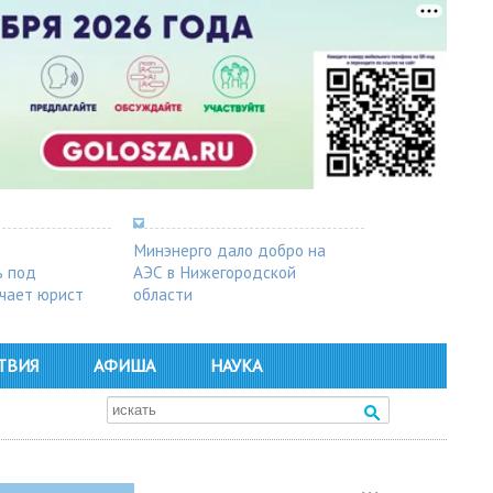
Минэнерго дало добро на
ь под
АЭС в Нижегородской
чает юрист
области
ТВИЯ
АФИША
НАУКА