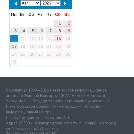
Пн
Вт
Ср
Чт
Пт
Сб
Вс
1
2
3
4
5
6
7
8
9
10
11
12
13
14
15
16
17
18
19
20
21
22
23
24
25
26
27
28
29
30
31
Copyright © 1999—2026 Независимое информационное
агентство "Нижний Новгород" (НИА "Нижний Новгород")
Учредитель — Государственное автономное учреждение
Нижегородской области «
Нижегородский областной
информационный центр
»
Главный редактор — Назарова А.В.
Адрес: 603006, Нижегородская область, г. Нижний Новгород.
ул. М.Горького, д.151Б, пом. 5
Телефон: +7 (831) 233-94-53