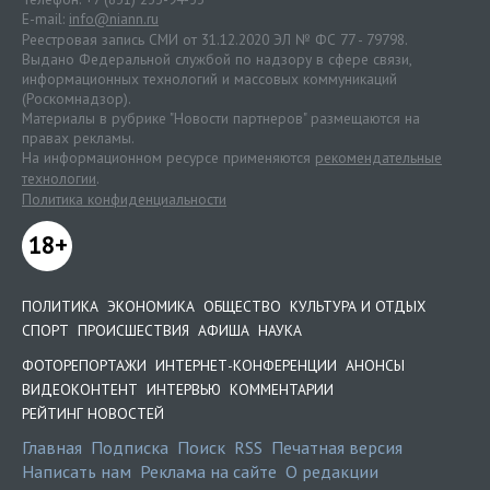
E-mail:
info@niann.ru
Реестровая запись СМИ от 31.12.2020 ЭЛ № ФС 77 - 79798.
Выдано Федеральной службой по надзору в сфере связи,
информационных технологий и массовых коммуникаций
(Роскомнадзор).
Материалы в рубрике "Новости партнеров" размещаются на
правах рекламы.
На информационном ресурсе применяются
рекомендательные
технологии
.
Политика конфиденциальности
18+
ПОЛИТИКА
ЭКОНОМИКА
ОБЩЕСТВО
КУЛЬТУРА И ОТДЫХ
СПОРТ
ПРОИСШЕСТВИЯ
АФИША
НАУКА
ФОТОРЕПОРТАЖИ
ИНТЕРНЕТ-КОНФЕРЕНЦИИ
АНОНСЫ
ВИДЕОКОНТЕНТ
ИНТЕРВЬЮ
КОММЕНТАРИИ
РЕЙТИНГ НОВОСТЕЙ
Главная
Подписка
Поиск
RSS
Печатная версия
Написать нам
Реклама на сайте
О редакции