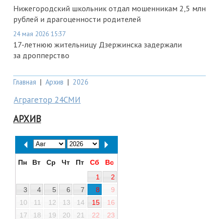
Нижегородский школьник отдал мошенникам 2,5 млн
рублей и драгоценности родителей
24 мая 2026 15:37
17-летнюю жительницу Дзержинска задержали
за дропперство
Главная
|
Архив
|
2026
Аграгетор 24СМИ
АРХИВ
Пн
Вт
Ср
Чт
Пт
Сб
Вс
1
2
3
4
5
6
7
8
9
10
11
12
13
14
15
16
17
18
19
20
21
22
23