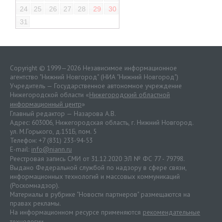
24
25
26
27
28
29
30
31
Copyright © 1999—2026 Независимое информационное
агентство "Нижний Новгород" (НИА "Нижний Новгород")
Учредитель — Государственное автономное учреждение
Нижегородской области «
Нижегородский областной
информационный центр
»
Главный редактор — Назарова А.В.
Адрес: 603006, Нижегородская область, г. Нижний Новгород.
ул. М.Горького, д.151Б, пом. 5
Телефон: +7 (831) 233-94-53
E-mail:
info@niann.ru
Реестровая запись СМИ от 31.12.2020 ЭЛ № ФС 77 - 79798.
Выдано Федеральной службой по надзору в сфере связи,
информационных технологий и массовых коммуникаций
(Роскомнадзор).
Материалы в рубрике "Новости партнеров" размещаются на
правах рекламы.
На информационном ресурсе применяются
рекомендательные
технологии
.