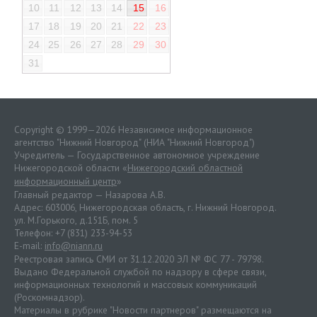
10
11
12
13
14
15
16
17
18
19
20
21
22
23
24
25
26
27
28
29
30
31
Copyright © 1999—2026 Независимое информационное
агентство "Нижний Новгород" (НИА "Нижний Новгород")
Учредитель — Государственное автономное учреждение
Нижегородской области «
Нижегородский областной
информационный центр
»
Главный редактор — Назарова А.В.
Адрес: 603006, Нижегородская область, г. Нижний Новгород.
ул. М.Горького, д.151Б, пом. 5
Телефон: +7 (831) 233-94-53
E-mail:
info@niann.ru
Реестровая запись СМИ от 31.12.2020 ЭЛ № ФС 77 - 79798.
Выдано Федеральной службой по надзору в сфере связи,
информационных технологий и массовых коммуникаций
(Роскомнадзор).
Материалы в рубрике "Новости партнеров" размещаются на