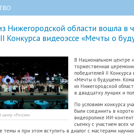
ТВО
из Нижегородской области вошла в 
II Конкурса видеоэссе «Мечты о бу
В Национальном центре «
торжественная церемони
победителей II Конкурса
«Мечты о будущем». Ком
из Нижегородской област
в двадцатку лучших и пол
По условиям конкурса уч
были соединить в корот
 центр «Россия»
видеоролике ИИ-контент
съемку с участием всех ч
е темы и при этом вступить в диалог с мастерами научно