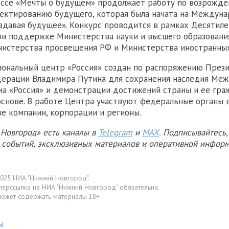
эссе «Мечты о будущем» продолжает работу по возрожде
ектированию будущего, которая была начата на Междун
здавая будущее». Конкурс проводится в рамках Десятиле
ри поддержке Министерства науки и высшего образовани
нистерства просвещения РФ и Министерства иностранных
ональный центр «Россия» создан по распоряжению През
дерации Владимира Путина для сохранения наследия Ме
а «Россия» и демонстрации достижений страны и ее гра
основе. В работе Центра участвуют федеральные органы в
е компании, корпорации и регионы.
Новгород» есть каналы в
Telegram
и
MAX
. Подписывайтесь,
х событий, эксклюзивных материалов и оперативной информ
025 НИА "Нижний Новгород".
перссылка на НИА "Нижний Новгород" обязательна.
может содержать материалы 18+
ы