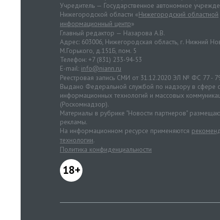
Учредитель — Государственное автономное учрежд
Нижегородской области «
Нижегородский областной
информационный центр
»
Главный редактор — Назарова А.В.
Адрес: 603006, Нижегородская область, г. Нижний Нов
М.Горького, д.151Б, пом. 5
Телефон: +7 (831) 233-94-53
E-mail:
info@niann.ru
Реестровая запись СМИ от 31.12.2020 ЭЛ № ФС 77 - 7
Выдано Федеральной службой по надзору в сфере с
информационных технологий и массовых коммуника
(Роскомнадзор).
Материалы в рубрике "Новости партнеров" размещаю
рекламы.
На информационном ресурсе применяются
рекоменд
технологии
.
Политика конфиденциальности
18+