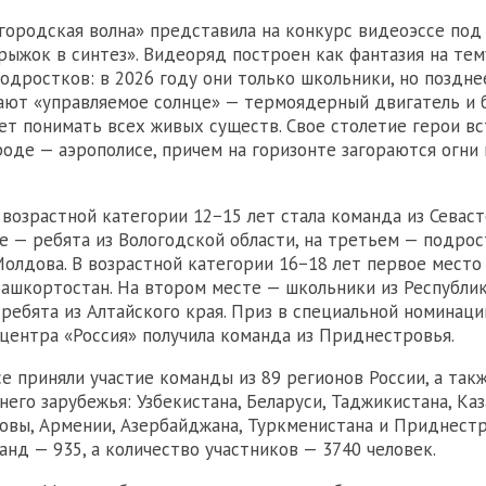
ородская волна» представила на конкурс видеоэссе под
рыжок в синтез». Видеоряд построен как фантазия на те
одростков: в 2026 году они только школьники, но поздн
ают «управляемое солнце» — термоядерный двигатель и б
ет понимать всех живых существ. Свое столетие герои в
оде — аэрополисе, причем на горизонте загораются огни
возрастной категории 12−15 лет стала команда из Севаст
е — ребята из Вологодской области, на третьем — подрос
Молдова. В возрастной категории 16−18 лет первое место
Башкортостан. На втором месте — школьники из Республик
 ребята из Алтайского края. Приз в специальной номинаци
центра «Россия» получила команда из Приднестровья.
е приняли участие команды из 89 регионов России, а такж
его зарубежья: Узбекистана, Беларуси, Таджикистана, Каз
овы, Армении, Азербайджана, Туркменистана и Приднест
анд — 935, а количество участников — 3740 человек.