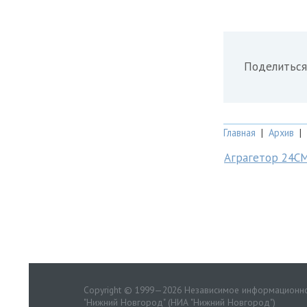
Поделиться
Главная
|
Архив
|
Аграгетор 24С
Copyright © 1999—2026 Независимое информационно
"Нижний Новгород" (НИА "Нижний Новгород")