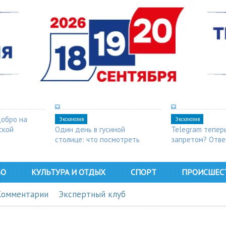
добро на
Эксклюзив
Эксклюзив
ской
Один день в гусиной
Telegram тепер
столице: что посмотреть
запретом? Отве
в Арзамасе
ВО
КУЛЬТУРА И ОТДЫХ
СПОРТ
ПРОИСШЕС
Комментарии
Экспертный клуб