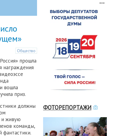
число
дущем»
Общество
Россия» прошла
я награждения
 видеоэссе
анда
и вошла
учила приз.
астники должны
ФОТОРЕПОРТАЖИ
ком
 и живую
ленов команды,
й фантастики.