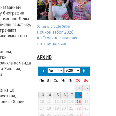
 названием
му биографии
ее именно Леша
иолингвистику,
03 августа 2026 09:56
стречают
Ночной забег 2026
 инопланетных
в «Столице закатов»:
фоторепортаж
ополя,
АРХИВ
тки
 заняла команда
и Хакасия,
и
Пн
Вт
Ср
Чт
Пт
Сб
Вс
1
2
е из 10
3
4
5
6
7
8
9
ахстана,
ровья. Общее
10
11
12
13
14
15
16
17
18
19
20
21
22
23
24
25
26
27
28
29
30