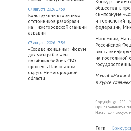
Конкурс видео
общества к про
07 августа 2026 17:58
симпозиуме «Со
Конструкции вторичных
и технологий п
отстойников разобрали
на Нижегородской станции
федерации, Ми
аэрации
Напомним, Наци
07 августа 2026 17:56
Российской Фе
«Сердце женщины»: форум
выставки-форум
для матерей и жён
на постоянной 
погибших бойцов СВО
государственны
прошёл в Павловском
округе Нижегородской
У НИА «Нижний 
области
в курсе главны
Copyright © 1999—2
При перепечатке ги
Настоящий ресурс 
Теги:
Конкурс