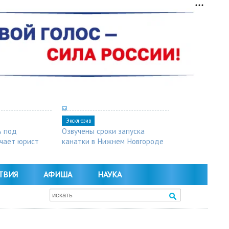
Эксклюзив
ь под
Озвучены сроки запуска
чает юрист
канатки в Нижнем Новгороде
ТВИЯ
АФИША
НАУКА