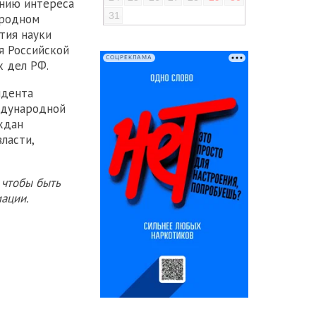
нию интереса
31
ародном
тия науки
я Российской
СОЦРЕКЛАМА
 дел РФ.
идента
ждународной
ждан
ласти,
 чтобы быть
ации.