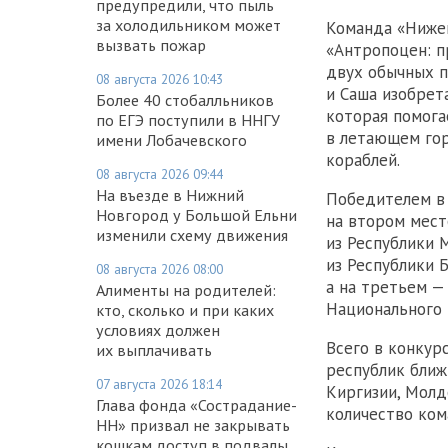
предупредили, что пыль
за холодильником может
Команда «Нижег
вызвать пожар
«Антропоцен: п
двух обычных п
08 августа 2026 10:43
и Саша изобрет
Более 40 стобалльников
которая помога
по ЕГЭ поступили в ННГУ
в летающем гор
имени Лобачевского
кораблей.
08 августа 2026 09:44
На въезде в Нижний
Победителем в 
Новгород у Большой Ельни
на втором мест
изменили схему движения
из Республики 
из Республики 
08 августа 2026 08:00
а на третьем —
Алименты на родителей:
Национального 
кто, сколько и при каких
условиях должен
Всего в конкурс
их выплачивать
республик ближн
07 августа 2026 18:14
Киргизии, Молд
Глава фонда «Сострадание-
количество ком
НН» призвал не закрывать
кошкам доступ в подвалы