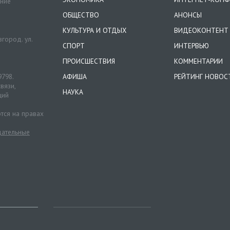
ение
ОБЩЕСТВО
АНОНСЫ
КУЛЬТУРА И ОТДЫХ
ВИДЕОКОНТЕНТ
город. ул.
СПОРТ
ИНТЕРВЬЮ
ПРОИСШЕСТВИЯ
КОММЕНТАРИИ
9798.
АФИША
РЕЙТИНГ НОВОС
вязи,
НАУКА
ций
тся на правах
ательные