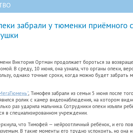
ТВО
еки забрали у тюменки приёмного с
бушки
мени Виктория Ортман продолжает бороться за возвращ
мой. В среду, 10 июня, она узнала, что органы опеки, вер
ользу, однако точные сроки, когда можно будет забрать м
МегаТюмень"
, Тимофея забрали из семьи 5 июня после того
явился ролик с камер видеонаблюдения, на котором видно
лько раз ударила мальчика. Сотрудники опеки изъяли ребё
ся в специализированном учреждении.
ркнула, что Тимофей — нейроотличный ребёнок, и его по
зуемым. В такие моменты его трудно успокоить, но она 