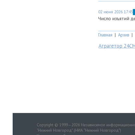
02 июня 2026 17:45
Число изъятий д
Главная
|
Архив
|
Аграгетор 24С
Copyright © 1999—2026 Независимое информационно
"Нижний Новгород" (НИА "Нижний Новгород")