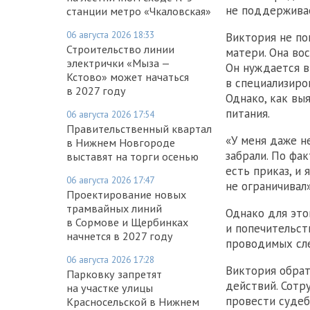
не поддерживае
станции метро «Чкаловская»
06 августа 2026 18:33
Виктория не по
Строительство линии
матери. Она во
электрички «Мыза —
Он нуждается в
Кстово» может начаться
в специализиро
в 2027 году
Однако, как выя
питания.
06 августа 2026 17:54
Правительственный квартал
«У меня даже н
в Нижнем Новгороде
забрали. По фак
выставят на торги осенью
есть приказ, и 
06 августа 2026 17:47
не ограничивал
Проектирование новых
трамвайных линий
Однако для это
в Сормове и Щербинках
и попечительст
начнется в 2027 году
проводимых сл
06 августа 2026 17:28
Виктория обрат
Парковку запретят
действий. Сотр
на участке улицы
провести судеб
Красносельской в Нижнем