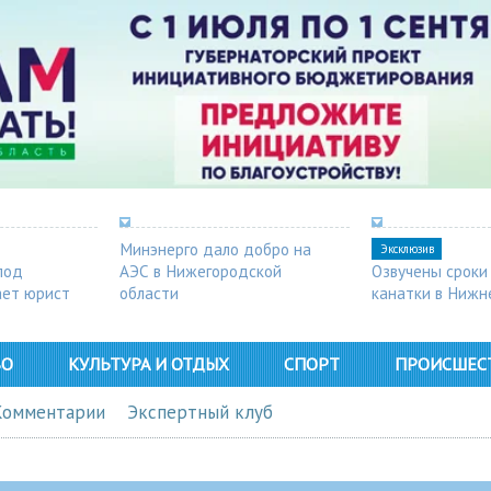
Минэнерго дало добро на
Эксклюзив
под
АЭС в Нижегородской
Озвучены сроки
ает юрист
области
канатки в Нижн
ВО
КУЛЬТУРА И ОТДЫХ
СПОРТ
ПРОИСШЕС
Комментарии
Экспертный клуб