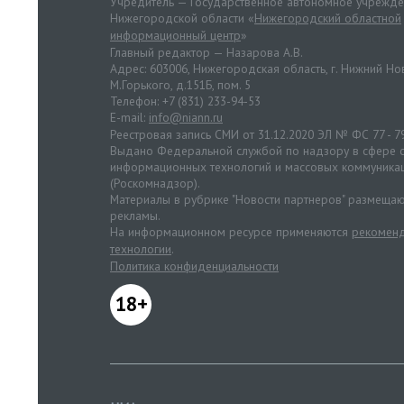
Учредитель — Государственное автономное учрежд
Нижегородской области «
Нижегородский областной
информационный центр
»
Главный редактор — Назарова А.В.
Адрес: 603006, Нижегородская область, г. Нижний Нов
М.Горького, д.151Б, пом. 5
Телефон: +7 (831) 233-94-53
E-mail:
info@niann.ru
Реестровая запись СМИ от 31.12.2020 ЭЛ № ФС 77 - 7
Выдано Федеральной службой по надзору в сфере с
информационных технологий и массовых коммуника
(Роскомнадзор).
Материалы в рубрике "Новости партнеров" размещаю
рекламы.
На информационном ресурсе применяются
рекоменд
технологии
.
Политика конфиденциальности
18+