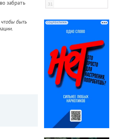
аво забрать
31
 чтобы быть
СОЦРЕКЛАМА
ации.