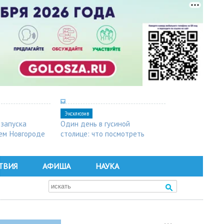
Эксклюзив
 запуска
Один день в гусиной
ем Новгороде
столице: что посмотреть
в Арзамасе
ТВИЯ
АФИША
НАУКА