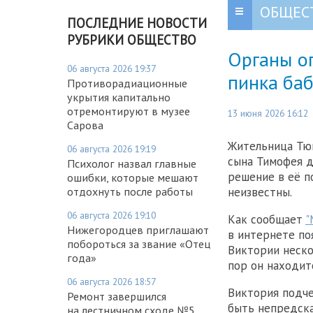
ОБЩЕС
ПОСЛЕДНИЕ НОВОСТИ
РУБРИКИ ОБЩЕСТВО
Органы оп
06 августа 2026 19:37
пинка ба
Противорадиационные
укрытия капитально
отремонтируют в музее
13 июня 2026 16:12
Сарова
Жительница Тю
06 августа 2026 19:19
сына Тимофея до
Психолог назвал главные
решение в её п
ошибки, которые мешают
неизвестны.
отдохнуть после работы
06 августа 2026 19:10
Как сообщает
"
Нижегородцев приглашают
в интернете по
побороться за звание «Отец
Виктории неско
года»
пор он находит
06 августа 2026 18:57
Виктория подче
Ремонт завершился
быть непредска
на лестничном сходе №5