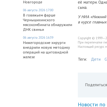
её матери. Одн
Новгороде
сына.
06 августа 2026 17:00
В говяжьем фарше
У НИА «Нижний 
Чернышихинского
в курсе главны
мясокомбината обнаружили
ДНК свиньи
06 августа 2026 16:39
Copyright © 1999—2
При перепечатке ги
Нижегородские хирурги
Настоящий ресурс 
внедрили новую методику
операций на щитовидной
железе
Теги:
Дети
С
Поделиться
Новости по