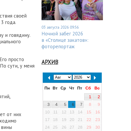
ствия своей
3 года.
03 августа 2026 09:56
Ночной забег 2026
у и говядину.
в «Столице закатов»:
циального
фоторепортаж
 Его просто
АРХИВ
По сути, у меня
Пн
Вт
Ср
Чт
Пт
Сб
Вс
ятий,
1
2
3
4
5
6
7
8
9
10
11
12
13
14
15
16
ет от них
17
18
19
20
21
22
23
бходимо
 вины
24
25
26
27
28
29
30