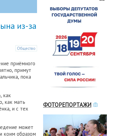
ына из-за
Общество
ение приёмного
оятно, примут
альчика, пока
, как
, как мать
ФОТОРЕПОРТАЖИ
нка, и с тех
ведение может
ни коим образом