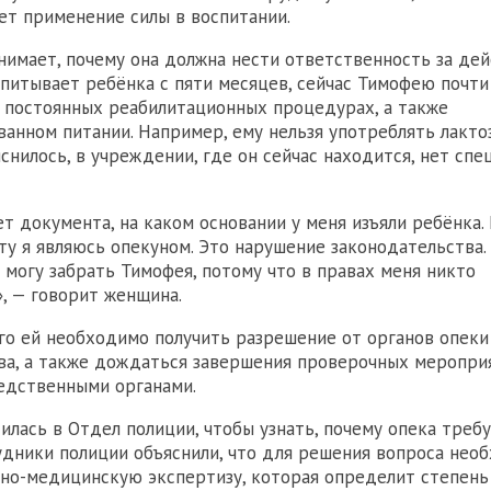
т применение силы в воспитании.
нимает, почему она должна нести ответственность за дей
спитывает ребёнка с пяти месяцев, сейчас Тимофею почти 
 постоянных реабилитационных процедурах, а также
ванном питании. Например, ему нельзя употреблять лактоз
снилось, в учреждении, где он сейчас находится, нет спе
ет документа, на каком основании у меня изъяли ребёнка.
ту я являюсь опекуном. Это нарушение законодательства. 
я могу забрать Тимофея, потому что в правах меня никто
», — говорит женщина.
го ей необходимо получить разрешение от органов опеки
ва, а также дождаться завершения проверочных меропри
едственными органами.
илась в Отдел полиции, чтобы узнать, почему опека требу
удники полиции объяснили, что для решения вопроса нео
но-медицинскую экспертизу, которая определит степень