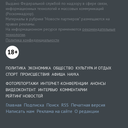
Выдано Федеральной службой по надзору в сфере связи,
информационных технологий и массовых коммуникаций
(Роскомнадзор).
Материалы в рубрике "Новости партнеров" размещаются на
правах рекламы.
На информационном ресурсе применяются
рекомендательные
технологии
.
Политика конфиденциальности
18+
ПОЛИТИКА
ЭКОНОМИКА
ОБЩЕСТВО
КУЛЬТУРА И ОТДЫХ
СПОРТ
ПРОИСШЕСТВИЯ
АФИША
НАУКА
ФОТОРЕПОРТАЖИ
ИНТЕРНЕТ-КОНФЕРЕНЦИИ
АНОНСЫ
ВИДЕОКОНТЕНТ
ИНТЕРВЬЮ
КОММЕНТАРИИ
РЕЙТИНГ НОВОСТЕЙ
Главная
Подписка
Поиск
RSS
Печатная версия
Написать нам
Реклама на сайте
О редакции