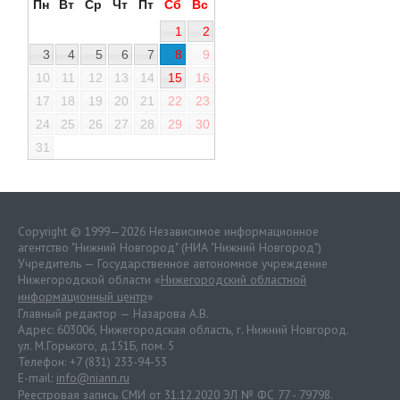
Пн
Вт
Ср
Чт
Пт
Сб
Вс
1
2
3
4
5
6
7
8
9
10
11
12
13
14
15
16
17
18
19
20
21
22
23
24
25
26
27
28
29
30
31
Copyright © 1999—2026 Независимое информационное
агентство "Нижний Новгород" (НИА "Нижний Новгород")
Учредитель — Государственное автономное учреждение
Нижегородской области «
Нижегородский областной
информационный центр
»
Главный редактор — Назарова А.В.
Адрес: 603006, Нижегородская область, г. Нижний Новгород.
ул. М.Горького, д.151Б, пом. 5
Телефон: +7 (831) 233-94-53
E-mail:
info@niann.ru
Реестровая запись СМИ от 31.12.2020 ЭЛ № ФС 77 - 79798.