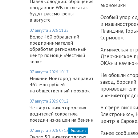
Павел Солодкий: обращения
экономики.
продавцов WB после атак
будут рассмотрены
Особый упор сд
в августе
и машиностроен
07 августа 2026 11:25
Пландина, Горь
Более 460 обращений
Сормово».
предпринимателей
обработал региональный
Химическая отр
центр помощи «Честный
Дзержинское пр
знак»
ОКА» и научно-
07 августа 2026 10:17
Не обошли стор
Нижний Новгород направит
завод, Борский
462 млн рублей
производители 
на общественный порядок
и «Нижегородс
07 августа 2026 09:12
В сфере высоки
Четверть нижегородских
водителей сократила
Электроникс»,
поездки из-за цен на бензин
центр в Сарове
07 августа 2026 07:12
Эксклюзив
Ранее сообщало
Около 50 нижегородских