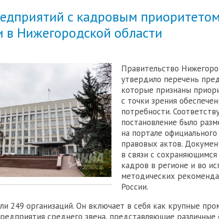
редприятий с кадровым приоритето
и в Нижегородской области
Правительство Нижегоро
утвердило перечень пред
которые признаны приор
с точки зрения обеспече
потребности. Соответст
постановление было раз
на портале официального
правовых актов. Докумен
в связи с сохраняющимс
кадров в регионе и во и
методических рекоменд
России.
ли 249 организаций. Он включает в себя как крупные пр
 предприятия среднего звена, представляющие различные