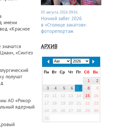
03 августа 2026 09:56
а
Ночной забег 2026
д имени
в «Столице закатов»:
авод «Красное
фоторепортаж
АРХИВ
 значатся
Циан», «Синтез
ллургический
Пн
Вт
Ср
Чт
Пт
Сб
Вс
ку получат
1
2
од
3
4
5
6
7
8
9
10
11
12
13
14
15
16
аны АО «Рикор
17
18
19
20
21
22
23
альный ядерный
24
25
26
27
28
29
30
31
дровый