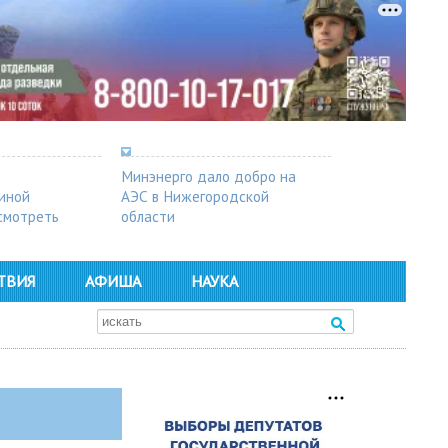
Минэнерго дало добро на
синой
АЭС в Нижегородской
осмотреть
области
ТВИЯ
АФИША
НАУКА