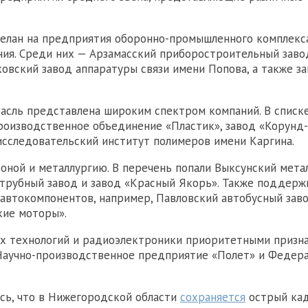
елан на предприятия оборонно-промышленного комплекс
ия. Среди них — Арзамасский приборостроительный заво
ковский завод аппаратуры связи имени Попова, а также з
асль представлена широким спектром компаний. В списке
оизводственное объединение «Пластик», завод «Корунд-
исследовательский институт полимеров имени Каргина.
оной и металлургию. В перечень попали Выксунский мета
 трубный завод и завод «Красный Якорь». Также поддерж
автокомпонентов, например, Павловский автобусный зав
кие моторы».
х технологий и радиоэлектроники приоритетными призн
 Научно-производственное предприятие «Полет» и Федер
.
сь, что в Нижегородской области
сохраняется
острый ка