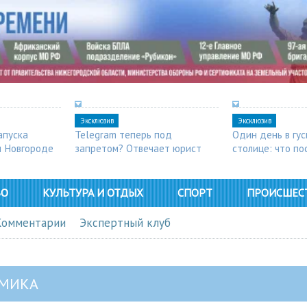
Эксклюзив
Эксклюзив
апуска
Telegram теперь под
Один день в гу
м Новгороде
запретом? Отвечает юрист
столице: что п
в Арзамасе
ВО
КУЛЬТУРА И ОТДЫХ
СПОРТ
ПРОИСШЕС
Комментарии
Экспертный клуб
МИКА