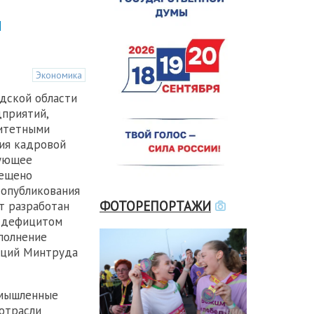
м
Экономика
дской области
приятий,
итетными
ния кадровой
вующее
мещено
 опубликования
ФОТОРЕПОРТАЖИ
т разработан
я дефицитом
сполнение
аций Минтруда
омышленные
 отрасли