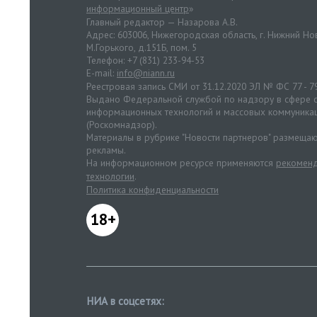
информационный центр
»
Главный редактор — Назарова А.В.
Адрес: 603006, Нижегородская область, г. Нижний Нов
М.Горького, д.151Б, пом. 5
Телефон: +7 (831) 233-94-53
E-mail:
info@niann.ru
Реестровая запись СМИ от 31.12.2020 ЭЛ № ФС 77 - 7
Выдано Федеральной службой по надзору в сфере с
информационных технологий и массовых коммуника
(Роскомнадзор).
Материалы в рубрике "Новости партнеров" размещаю
рекламы.
На информационном ресурсе применяются
рекоменд
технологии
.
Политика конфиденциальности
18+
НИА в соцсетях: