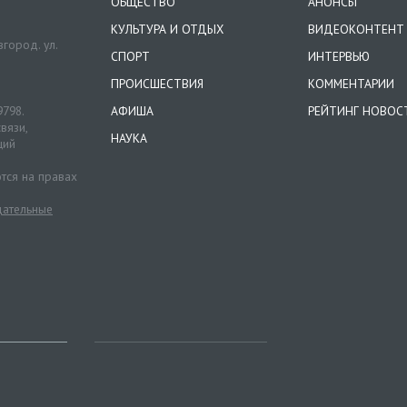
ОБЩЕСТВО
АНОНСЫ
КУЛЬТУРА И ОТДЫХ
ВИДЕОКОНТЕНТ
город. ул.
СПОРТ
ИНТЕРВЬЮ
ПРОИСШЕСТВИЯ
КОММЕНТАРИИ
9798.
АФИША
РЕЙТИНГ НОВОС
вязи,
НАУКА
ций
тся на правах
ательные