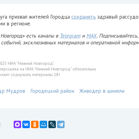
руга призвал жителей Городца
сохранять
здравый рассудо
ми в регионе.
Новгород» есть каналы в
Telegram
и
MAX
. Подписывайтесь,
х событий, эксклюзивных материалов и оперативной информ
025 НИА "Нижний Новгород".
перссылка на НИА "Нижний Новгород" обязательна.
может содержать материалы 18+
др Мудров
Городецкий район
Живодер в шинели
: