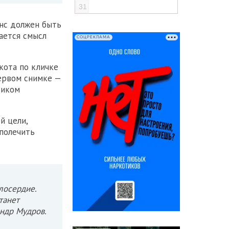
31
анс должен быть
чается смысл
СОЦРЕКЛАМА
ота по кличке
первом снимке —
зиком
й цели,
полечить
лосердие.
танет
ндр Мудров.