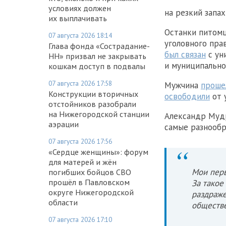
условиях должен
на резкий запах
их выплачивать
Останки питом
07 августа 2026 18:14
уголовного пра
Глава фонда «Сострадание-
был связан
с ун
НН» призвал не закрывать
и муниципально
кошкам доступ в подвалы
07 августа 2026 17:58
Мужчина
проше
Конструкции вторичных
освободили
от 
отстойников разобрали
на Нижегородской станции
Александр Мудр
аэрации
самые разнообр
07 августа 2026 17:56
«Сердце женщины»: форум
для матерей и жён
Мои перв
погибших бойцов СВО
прошёл в Павловском
За такое
округе Нижегородской
раздраже
области
обществе
07 августа 2026 17:10