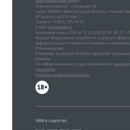
информационный центр
»
Главный редактор — Назарова А.В.
Адрес: 603006, Нижегородская область, г. Нижний Нов
М.Горького, д.151Б, пом. 5
Телефон: +7 (831) 233-94-53
E-mail:
info@niann.ru
Реестровая запись СМИ от 31.12.2020 ЭЛ № ФС 77 - 7
Выдано Федеральной службой по надзору в сфере с
информационных технологий и массовых коммуника
(Роскомнадзор).
Материалы в рубрике "Новости партнеров" размещаю
рекламы.
На информационном ресурсе применяются
рекоменд
технологии
.
Политика конфиденциальности
18+
НИА в соцсетях: