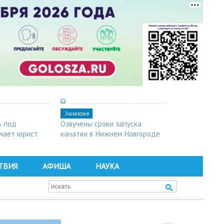
Эксклюзив
ь под
Озвучены сроки запуска
чает юрист
канатки в Нижнем Новгороде
ТВИЯ
АФИША
НАУКА