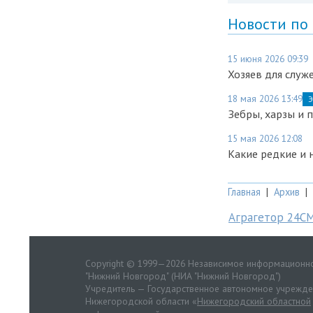
Новости по
15 июня 2026 09:39
Хозяев для служ
18 мая 2026 13:49
Э
Зебры, харзы и 
15 мая 2026 12:08
Какие редкие и
Главная
|
Архив
|
Аграгетор 24С
Copyright © 1999—2026 Независимое информационно
"Нижний Новгород" (НИА "Нижний Новгород")
Учредитель — Государственное автономное учрежд
Нижегородской области «
Нижегородский областной