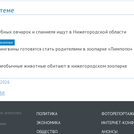
 теме
ебных овчарок и спаниеля ищут в Нижегородской области
ксклюзив
пингвины готовятся стать родителями в зоопарке «Лимпопо»
 необычные животные обитают в нижегородском зоопарке
2026
МИ
е агентство
ПОЛИТИКА
ФОТОРЕПОРТАЖ
ЭКОНОМИКА
ИНТЕРНЕТ-КОНФ
ение
ОБЩЕСТВО
АНОНСЫ