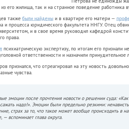
Петрова не единожды жа
 из его жилища, так и на странное поведение работника ву
цев также
были найдены
и в квартире его матери —
проф
ва и процесса юридического факультета ННГУ. Отец обви
иверситетом, и в свое время руководил кафедрой консти
го права.
л
психиатрическую экспертизу, по итогам его признали н
уголовной ответственности и назначили принудительное л
ов признался, что отреагировал на эту новость довольно
азные чувства.
ые эмоции после прочтения новости о решении суда: «Как 
 сажать надо!». Эмоции были предельно резкими: ненависть
ние, страх за то, что такое может вообще происходить в н
, — вспоминает глава округа.