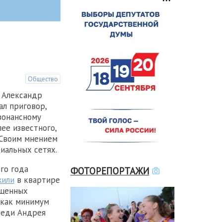
Общество
а Александр
л приговор,
зонансному
ее известного,
 Своим мнением
иальных сетях.
го года
ФОТОРЕПОРТАЖИ
жили
в квартире
ощенных
 как минимум
оседи Андрея