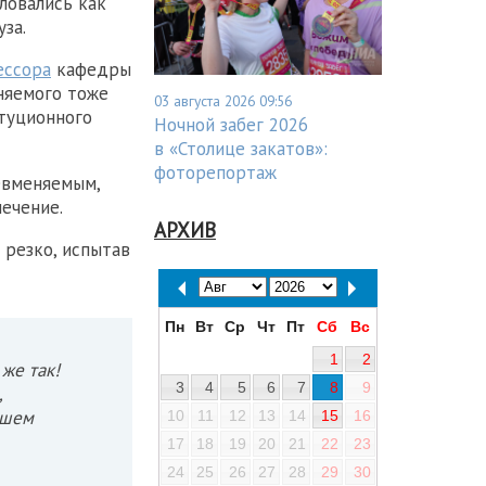
ловались как
за.
ессора
кафедры
няемого тоже
03 августа 2026 09:56
туционного
Ночной забег 2026
в «Столице закатов»:
фоторепортаж
евменяемым,
ечение.
АРХИВ
 резко, испытав
Пн
Вт
Ср
Чт
Пт
Сб
Вс
1
2
же так!
3
4
5
6
7
8
9
,
ашем
10
11
12
13
14
15
16
17
18
19
20
21
22
23
24
25
26
27
28
29
30