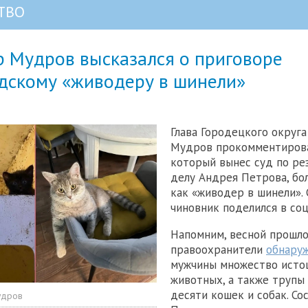
ТВО
р Мудров высказался о приговоре
дскому «живодеру в шинели»
Глава Городецкого округ
Мудров прокомментирова
который вынес суд по ре
делу Андрея Петрова, бол
как «живодер в шинели».
чиновник поделился в соц
Напомним, весной прошло
правоохранители
обнару
мужчины множество ист
животных, а также трупы
десяти кошек и собак. С
удров