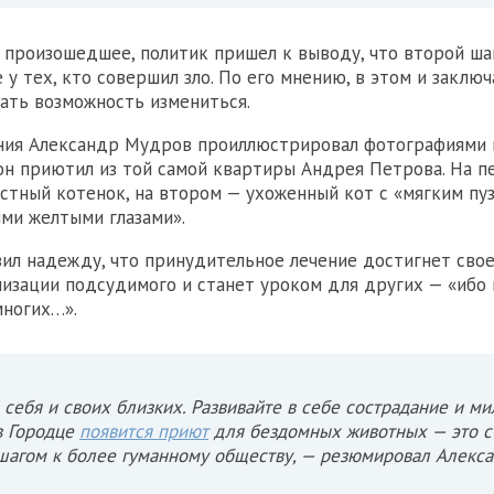
 произошедшее, политик пришел к выводу, что второй ш
 у тех, кто совершил зло. По его мнению, в этом и заклю
ать возможность измениться.
ния Александр Мудров проиллюстрировал фотографиями к
 он приютил из той самой квартиры Андрея Петрова. На 
астный котенок, на втором — ухоженный кот с «мягким пу
ми желтыми глазами».
ил надежду, что принудительное лечение достигнет свое
изации подсудимого и станет уроком для других — «ибо 
многих…».
 себя и своих близких. Развивайте в себе сострадание и ми
в Городце
появится приют
для бездомных животных — это с
агом к более гуманному обществу, — резюмировал Алекса