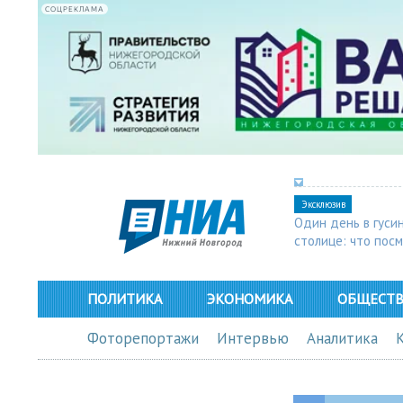
СОЦРЕКЛАМА
Эксклюзив
Один день в гуси
столице: что пос
в Арзамасе
ПОЛИТИКА
ЭКОНОМИКА
ОБЩЕСТ
Фоторепортажи
Интервью
Аналитика