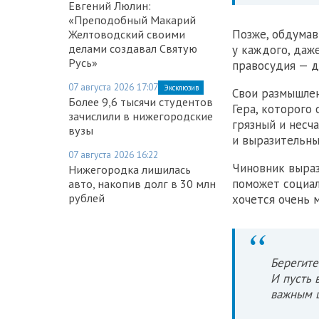
Евгений Люлин:
«Преподобный Макарий
Позже, обдумав
Желтоводский своими
делами создавал Святую
у каждого, даже
Русь»
правосудия — д
07 августа 2026 17:07
Эксклюзив
Свои размышле
Более 9,6 тысячи студентов
Гера, которого
зачислили в нижегородские
грязный и несч
вузы
и выразительны
07 августа 2026 16:22
Чиновник выраз
Нижегородка лишилась
поможет социал
авто, накопив долг в 30 млн
рублей
хочется очень 
Берегите
И пусть 
важным ш