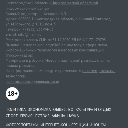
Нижегородской области «
Нижегородский областной
информационный центр
»
Главный редактор — Назарова А.В.
Адрес: 603006, Нижегородская область, г. Нижний Новгород.
ул. М.Горького, д.151Б, пом. 5
Телефон: +7 (831) 233-94-53
E-mail:
info@niann.ru
Реестровая запись СМИ от 31.12.2020 ЭЛ № ФС 77 - 79798.
Выдано Федеральной службой по надзору в сфере связи,
информационных технологий и массовых коммуникаций
(Роскомнадзор).
Материалы в рубрике "Новости партнеров" размещаются на
правах рекламы.
На информационном ресурсе применяются
рекомендательные
технологии
.
Политика конфиденциальности
18+
ПОЛИТИКА
ЭКОНОМИКА
ОБЩЕСТВО
КУЛЬТУРА И ОТДЫХ
СПОРТ
ПРОИСШЕСТВИЯ
АФИША
НАУКА
ФОТОРЕПОРТАЖИ
ИНТЕРНЕТ-КОНФЕРЕНЦИИ
АНОНСЫ