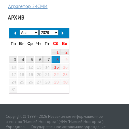
Аграгетор 24СМИ
АРХИВ
Пн
Вт
Ср
Чт
Пт
Сб
Вс
1
2
3
4
5
6
7
8
9
10
11
12
13
14
15
16
17
18
19
20
21
22
23
24
25
26
27
28
29
30
31
Copyright © 1999—2026 Независимое информационное
агентство "Нижний Новгород" (НИА "Нижний Новгород")
Учредитель — Государственное автономное учреждение