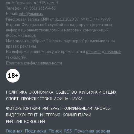
ул. М.Горького, д.151Б, пом. 5
Телефон: +7 (831) 233-94-53
E-mail:
info@niann.ru
Реестровая запись СМИ от 31.12.2020 ЭЛ № ФС 77 - 79798.
Выдано Федеральной службой по надзору в сфере связи,
информационных технологий и массовых коммуникаций
(Роскомнадзор).
Материалы в рубрике "Новости партнеров" размещаются на
правах рекламы.
На информационном ресурсе применяются
рекомендательные
технологии
.
Политика конфиденциальности
18+
ПОЛИТИКА
ЭКОНОМИКА
ОБЩЕСТВО
КУЛЬТУРА И ОТДЫХ
СПОРТ
ПРОИСШЕСТВИЯ
АФИША
НАУКА
ФОТОРЕПОРТАЖИ
ИНТЕРНЕТ-КОНФЕРЕНЦИИ
АНОНСЫ
ВИДЕОКОНТЕНТ
ИНТЕРВЬЮ
КОММЕНТАРИИ
РЕЙТИНГ НОВОСТЕЙ
Главная
Подписка
Поиск
RSS
Печатная версия