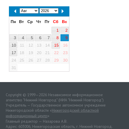
Пн
Вт
Ср
Чт
Пт
Сб
Вс
1
2
3
4
5
6
7
8
9
10
11
12
13
14
15
16
17
18
19
20
21
22
23
24
25
26
27
28
29
30
31
Copyright © 1999—2026 Независимое информационное
агентство "Нижний Новгород" (НИА "Нижний Новгород")
Учредитель — Государственное автономное учреждение
Нижегородской области «
Нижегородский областной
информационный центр
»
Главный редактор — Назарова А.В.
Адрес: 603006, Нижегородская область, г. Нижний Новгород.