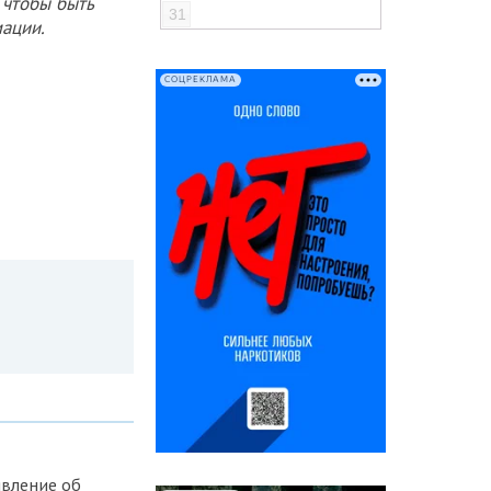
 чтобы быть
31
ации.
СОЦРЕКЛАМА
явление об