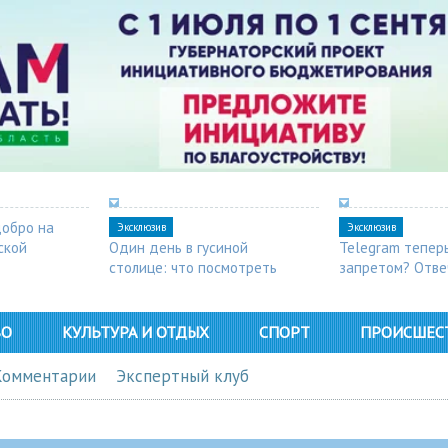
добро на
Эксклюзив
Эксклюзив
ской
Один день в гусиной
Telegram тепер
столице: что посмотреть
запретом? Отве
в Арзамасе
ВО
КУЛЬТУРА И ОТДЫХ
СПОРТ
ПРОИСШЕС
Комментарии
Экспертный клуб