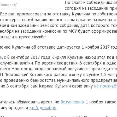
По словам собеседника аг
 Новгород"
сегодня на заседании при
. Все они проголосовали за отставку Культина по собстве
а конкурса по избранию нового главы пока не назначена и
чередном заседании Земского собрания, дата которого то
 ноября на заседании комиссии по МСУ будет сформирова
ссказали в пресс-службе.
вление Культина об отставке датируется 1 ноября 2017 год
е
, с 6 сентября 2017 года Кирилл Культин находится под
олучении взятки. По версии следствия, 6 сентября в одно
жнего Новгорода подозреваемый получил от председател
 "Водоканал" Кстовского района взятку в сумме 1,5 млн 
е проведению банкротства муниципального предприятия
но 8 сентября, сам Кирилл Культин свою вину
не признаё
ытались обжаловать арест, но
безуспешно
. 1 ноября такж
тину продлили
до 5 декабря
.