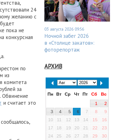
ентства,
сутствовали 24
нному желанию с
 будет
03 августа 2026 09:56
же пока не
Ночной забег 2026
на конкурсная
в «Столице закатов»:
фоторепортаж
а.
АРХИВ
 арестом по
м из
я комитета
рублей за
Пн
Вт
Ср
Чт
Пт
Сб
Вс
. Обвинение
т
и считает это
1
2
3
4
5
6
7
8
9
10
11
12
13
14
15
16
е сообщалось,
17
18
19
20
21
22
23
24
25
26
27
28
29
30