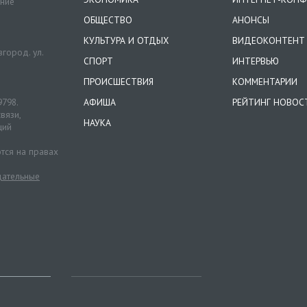
ение
ОБЩЕСТВО
АНОНСЫ
КУЛЬТУРА И ОТДЫХ
ВИДЕОКОНТЕНТ
город. ул.
СПОРТ
ИНТЕРВЬЮ
ПРОИСШЕСТВИЯ
КОММЕНТАРИИ
9798.
АФИША
РЕЙТИНГ НОВОС
вязи,
НАУКА
ций
тся на правах
ательные