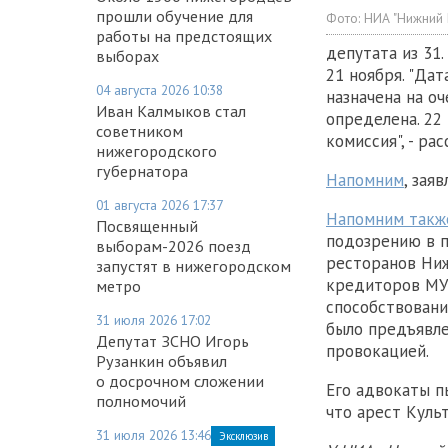
прошли обучение для
Фото:
НИА "Нижний
работы на предстоящих
депутата из 31
выборах
21 ноября. "Дат
04 августа 2026 10:38
назначена на о
Иван Калмыков стал
определена. 22
советником
комиссия", - ра
нижегородского
губернатора
Напомним
, зая
01 августа 2026 17:37
Напомним такж
Посвященный
подозрению в п
выборам-2026 поезд
ресторанов Ни
запустят в нижегородском
кредиторов МУП
метро
способствовани
31 июля 2026 17:02
было предъявле
Депутат ЗСНО Игорь
провокацией.
Рузанкин объявил
о досрочном сложении
Его адвокаты п
полномочий
что арест Куль
31 июля 2026 13:46
Эксклюзив