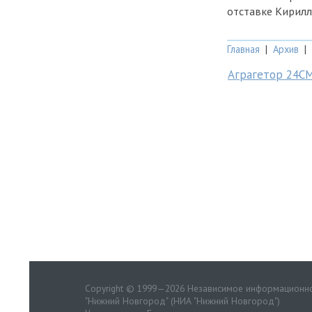
отставке Кирилл
Главная
|
Архив
|
Аграгетор 24С
Copyright © 1999—2026 Независимое информационно
"Нижний Новгород" (НИА "Нижний Новгород")