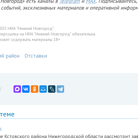
Новгород» есть каналы в
Telegram
и
MAX
. Подписывайтесь,
х событий, эксклюзивных материалов и оперативной информ
025 НИА "Нижний Новгород".
перссылка на НИА "Нижний Новгород" обязательна.
может содержать материалы 18+
ий район
Отставки
:
 теме
5
е Кстовского района Нижегородской области рассмотрит за