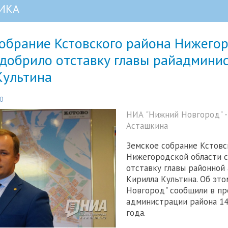
ИКА
собрание Кстовского района Нижего
одобрило отставку главы райадмини
Культина
0
НИА "Нижний Новгород" -
Асташкина
Земское собрание Кстовс
Нижегородской области с
отставку главы районной
Кирилла Культина. Об эт
Новгород" сообщили в пр
администрации района 14
года.