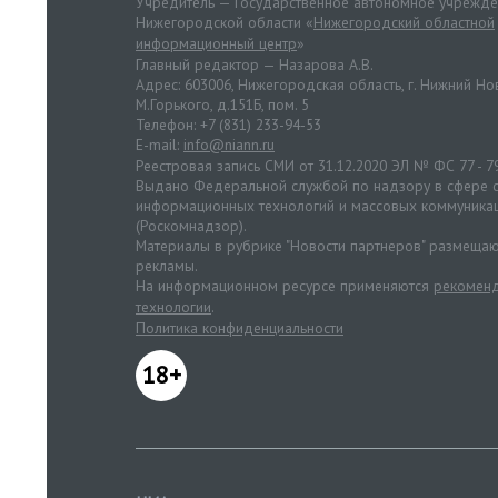
Учредитель — Государственное автономное учрежд
Нижегородской области «
Нижегородский областной
информационный центр
»
Главный редактор — Назарова А.В.
Адрес: 603006, Нижегородская область, г. Нижний Нов
М.Горького, д.151Б, пом. 5
Телефон: +7 (831) 233-94-53
E-mail:
info@niann.ru
Реестровая запись СМИ от 31.12.2020 ЭЛ № ФС 77 - 7
Выдано Федеральной службой по надзору в сфере с
информационных технологий и массовых коммуника
(Роскомнадзор).
Материалы в рубрике "Новости партнеров" размещаю
рекламы.
На информационном ресурсе применяются
рекоменд
технологии
.
Политика конфиденциальности
18+