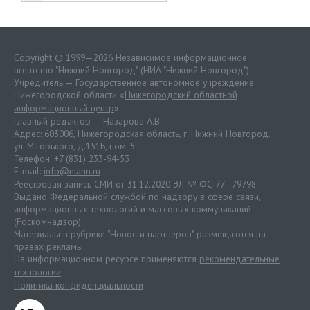
Copyright © 1999—2026 Независимое информационное
агентство "Нижний Новгород" (НИА "Нижний Новгород")
Учредитель — Государственное автономное учреждение
Нижегородской области «
Нижегородский областной
информационный центр
»
Главный редактор — Назарова А.В.
Адрес: 603006, Нижегородская область, г. Нижний Новгород.
ул. М.Горького, д.151Б, пом. 5
Телефон: +7 (831) 233-94-53
E-mail:
info@niann.ru
Реестровая запись СМИ от 31.12.2020 ЭЛ № ФС 77 - 79798.
Выдано Федеральной службой по надзору в сфере связи,
информационных технологий и массовых коммуникаций
(Роскомнадзор).
Материалы в рубрике "Новости партнеров" размещаются на
правах рекламы.
На информационном ресурсе применяются
рекомендательные
технологии
.
Политика конфиденциальности