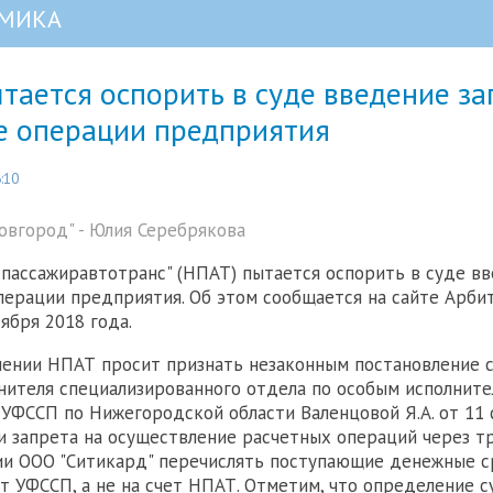
МИКА
тается оспорить в суде введение за
е операции предприятия
:10
вгород" - Юлия Серебрякова
ассажиравтотранс" (НПАТ) пытается оспорить в суде вв
перации предприятия. Об этом сообщается на сайте Арби
ября 2018 года.
лении НПАТ просит признать незаконным постановление 
нителя специализированного отдела по особым исполнит
УФССП по Нижегородской области Валенцовой Я.А. от 11 
и запрета на осуществление расчетных операций через тр
ии ООО "Ситикард" перечислять поступающие денежные с
т УФССП, а не на счет НПАТ. Отметим, что определение с