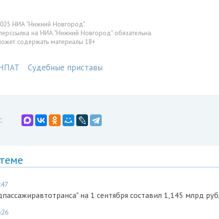
025 НИА "Нижний Новгород".
перссылка на НИА "Нижний Новгород" обязательна.
может содержать материалы 18+
НПАТ
Судебные приставы
:
 теме
:47
пассажиравтотранса" на 1 сентября составил 1,145 млрд ру
:26