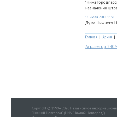
"Нижегородпасса
назначении штр
11 июля 2018 11:20
Дума Нижнего Н
Главная
|
Архив
|
Аграгетор 24С
Copyright © 1999—2026 Независимое информационно
"Нижний Новгород" (НИА "Нижний Новгород")