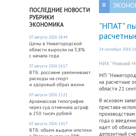
ЭКОНО
ПОСЛЕДНИЕ НОВОСТИ
РУБРИКИ
"НПАТ" пы
ЭКОНОМИКА
расчетны
07 августа 2026 18:44
Цены в Нижегородской
24 сентября 2018 16
области выросли на 3,8%
с начала года
НИА "Нижний Но
07 августа 2026 16:17
ВТБ: россияне увеличивают
МП "Нижегородп
расходы на спорт
на расчетные о
и здоровый образ жизни
области 21 сент
07 августа 2026 15:21
В исковом заяв
Арзамасская типография
пристава-испол
через суд отменила штраф
в 250 тысяч рублей
производствам 
года о введени
07 августа 2026 14:17
идет об обязан
ВТБ: объем выдачи ипотеки
депозитный сче
в России вырос на 38%