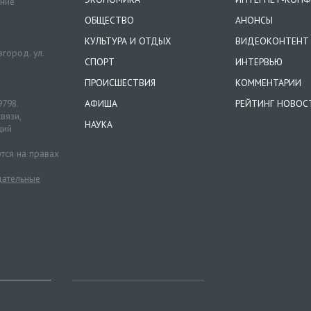
ение
ОБЩЕСТВО
АНОНСЫ
КУЛЬТУРА И ОТДЫХ
ВИДЕОКОНТЕНТ
город. ул.
СПОРТ
ИНТЕРВЬЮ
ПРОИСШЕСТВИЯ
КОММЕНТАРИИ
9798.
АФИША
РЕЙТИНГ НОВОС
вязи,
НАУКА
ций
тся на правах
ательные