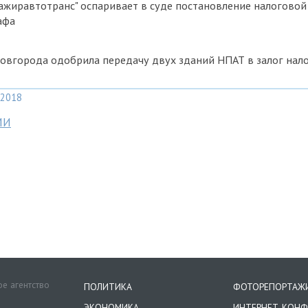
жиравтотранс" оспаривает в суде постановление налоговой
афа
овгорода одобрила передачу двух зданий НПАТ в залог нал
2018
МИ
е агентство
ПОЛИТИКА
ФОТОРЕПОРТАЖ
ЭКОНОМИКА
ИНТЕРНЕТ-КОНФ