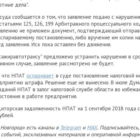
отные дела".
суда сообщается о том, что заявление подано с нарушени
статьями 125, 126, 199 Арбитражного процессуального ко
аявлению не приложен документ, подтверждающий отправ
оспариваемому постановлению, либо вручение им копии н
д заявления. Иск пока оставлен без движения.
ажиравтотрансу" предложено устранить нарушения в сро
ивном случае, заявление рассмотрено не будет.
, что НПАТ
оспаривает
в суде постановление налоговой и
дприятию штрафа. Решение еще не вынесено. В июле Ду
зданий НПАТ в залог налоговой службе области во избежа
остояния в работе предприятия.
диторская задолженность НПАТ на 1 сентября 2018 года с
ублей.
Новгород» есть каналы в
Telegram
и
MAX
. Подписывайтесь,
х событий, эксклюзивных материалов и оперативной информ