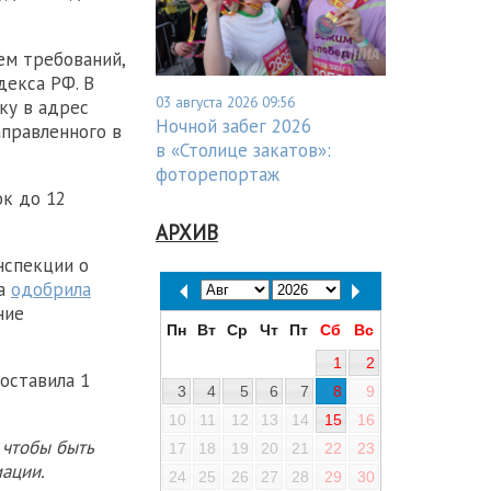
ем требований,
декса РФ. В
03 августа 2026 09:56
ку в адрес
Ночной забег 2026
аправленного в
в «Столице закатов»:
фоторепортаж
к до 12
АРХИВ
нспекции о
ма
одобрила
ние
Пн
Вт
Ср
Чт
Пт
Сб
Вс
1
2
оставила 1
3
4
5
6
7
8
9
10
11
12
13
14
15
16
 чтобы быть
17
18
19
20
21
22
23
ации.
24
25
26
27
28
29
30