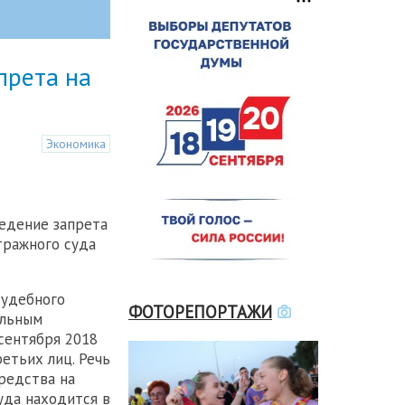
прета на
Экономика
едение запрета
тражного суда
судебного
ФОТОРЕПОРТАЖИ
ельным
сентября 2018
етьих лиц. Речь
редства на
уда находится в