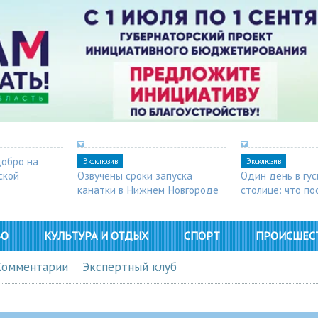
добро на
Эксклюзив
Эксклюзив
ской
Озвучены сроки запуска
Один день в гу
канатки в Нижнем Новгороде
столице: что п
в Арзамасе
ВО
КУЛЬТУРА И ОТДЫХ
СПОРТ
ПРОИСШЕС
Комментарии
Экспертный клуб