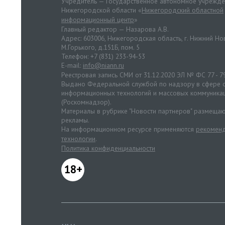
Учредитель — Государственное автономное учрежд
Нижегородской области «
Нижегородский областной
информационный центр
»
Главный редактор — Назарова А.В.
Адрес: 603006, Нижегородская область, г. Нижний Нов
М.Горького, д.151Б, пом. 5
Телефон: +7 (831) 233-94-53
E-mail:
info@niann.ru
Реестровая запись СМИ от 31.12.2020 ЭЛ № ФС 77 - 7
Выдано Федеральной службой по надзору в сфере с
информационных технологий и массовых коммуника
(Роскомнадзор).
Материалы в рубрике "Новости партнеров" размещаю
рекламы.
На информационном ресурсе применяются
рекоменд
технологии
.
Политика конфиденциальности
18+