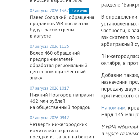
разделе "Банкр
07 августа 2026 13:57
Эксклюзив
В определении 
Павел Солодкий: обращения
установленных 
продавцов WB после атак
будут рассмотрены
частности, к з
в августе
взыскателя по 
арбитражный су
07 августа 2026 11:25
Более 460 обращений
"Нижегородпасс
предпринимателей
октября, в прот
обработал региональный
центр помощи «Честный
Добавим также
знак»
назначении пре
передачу двух 
07 августа 2026 10:17
Нижний Новгород направит
критического с
462 млн рублей
на общественный порядок
Напомним
, кре
млрд 145 млн р
07 августа 2026 09:12
Четверть нижегородских
У НИА «Нижний 
водителей сократила
в курсе главны
поездки из-за цен на бензин