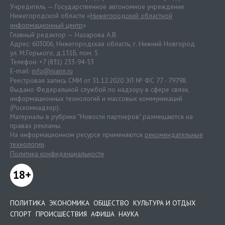
Учредитель — Государственное автономное учреждение
Нижегородской области «
Нижегородский областной
информационный центр
»
Главный редактор — Назарова А.В.
Адрес: 603006, Нижегородская область, г. Нижний Новгород.
ул. М.Горького, д.151Б, пом. 5
Телефон: +7 (831) 233-94-53
E-mail:
info@niann.ru
Реестровая запись СМИ от 31.12.2020 ЭЛ № ФС 77 - 79798.
Выдано Федеральной службой по надзору в сфере связи,
информационных технологий и массовых коммуникаций
(Роскомнадзор).
Материалы в рубрике "Новости партнеров" размещаются на
правах рекламы.
На информационном ресурсе применяются
рекомендательные
технологии
.
Политика конфиденциальности
18+
ПОЛИТИКА
ЭКОНОМИКА
ОБЩЕСТВО
КУЛЬТУРА И ОТДЫХ
СПОРТ
ПРОИСШЕСТВИЯ
АФИША
НАУКА