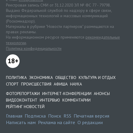
Реестровая запись СМИ от 31.12.2020 ЭЛ № ФС 77 - 79798.
Выдано Федеральной службой по надзору в сфере связи,
информационных технологий и массовых коммуникаций
(Роскомнадзор).
Материалы в рубрике "Новости партнеров" размещаются на
правах рекламы.
На информационном ресурсе применяются
рекомендательные
технологии
.
Политика конфиденциальности
18+
ПОЛИТИКА
ЭКОНОМИКА
ОБЩЕСТВО
КУЛЬТУРА И ОТДЫХ
СПОРТ
ПРОИСШЕСТВИЯ
АФИША
НАУКА
ФОТОРЕПОРТАЖИ
ИНТЕРНЕТ-КОНФЕРЕНЦИИ
АНОНСЫ
ВИДЕОКОНТЕНТ
ИНТЕРВЬЮ
КОММЕНТАРИИ
РЕЙТИНГ НОВОСТЕЙ
Главная
Подписка
Поиск
RSS
Печатная версия
Написать нам
Реклама на сайте
О редакции