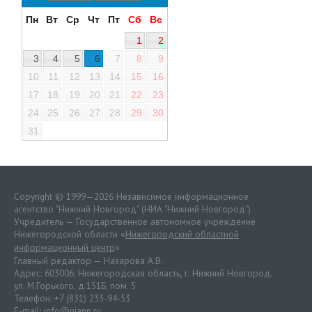
Пн
Вт
Ср
Чт
Пт
Сб
Вс
1
2
3
4
5
6
7
8
9
10
11
12
13
14
15
16
17
18
19
20
21
22
23
24
25
26
27
28
29
30
31
Copyright © 1999—2026 Независимое информационное
агентство "Нижний Новгород" (НИА "Нижний Новгород")
Учредитель — Государственное автономное учреждение
Нижегородской области «
Нижегородский областной
информационный центр
»
Главный редактор — Назарова А.В.
Адрес: 603006, Нижегородская область, г. Нижний Новгород.
ул. М.Горького, д.151Б, пом. 5
Телефон: +7 (831) 233-94-53
E-mail:
info@niann.ru