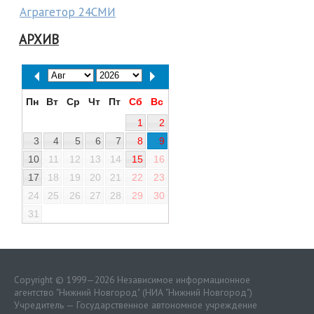
Аграгетор 24СМИ
АРХИВ
Пн
Вт
Ср
Чт
Пт
Сб
Вс
1
2
3
4
5
6
7
8
9
10
11
12
13
14
15
16
17
18
19
20
21
22
23
24
25
26
27
28
29
30
31
Copyright © 1999—2026 Независимое информационное
агентство "Нижний Новгород" (НИА "Нижний Новгород")
Учредитель — Государственное автономное учреждение