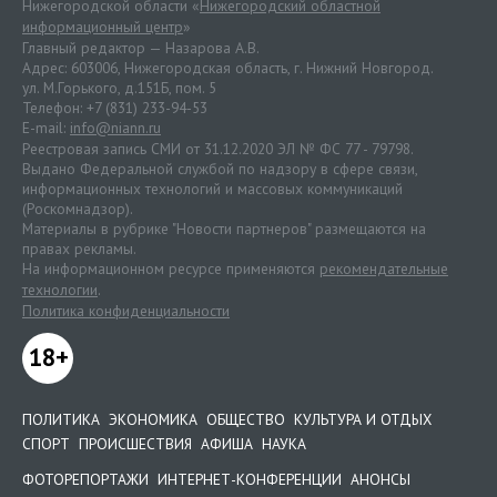
Нижегородской области «
Нижегородский областной
информационный центр
»
Главный редактор — Назарова А.В.
Адрес: 603006, Нижегородская область, г. Нижний Новгород.
ул. М.Горького, д.151Б, пом. 5
Телефон: +7 (831) 233-94-53
E-mail:
info@niann.ru
Реестровая запись СМИ от 31.12.2020 ЭЛ № ФС 77 - 79798.
Выдано Федеральной службой по надзору в сфере связи,
информационных технологий и массовых коммуникаций
(Роскомнадзор).
Материалы в рубрике "Новости партнеров" размещаются на
правах рекламы.
На информационном ресурсе применяются
рекомендательные
технологии
.
Политика конфиденциальности
18+
ПОЛИТИКА
ЭКОНОМИКА
ОБЩЕСТВО
КУЛЬТУРА И ОТДЫХ
СПОРТ
ПРОИСШЕСТВИЯ
АФИША
НАУКА
ФОТОРЕПОРТАЖИ
ИНТЕРНЕТ-КОНФЕРЕНЦИИ
АНОНСЫ