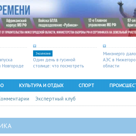
Минэнерго дало
Эксклюзив
апуска
Один день в гусиной
АЭС в Нижегор
м Новгороде
столице: что посмотреть
области
в Арзамасе
ВО
КУЛЬТУРА И ОТДЫХ
СПОРТ
ПРОИСШЕС
Комментарии
Экспертный клуб
ИКА