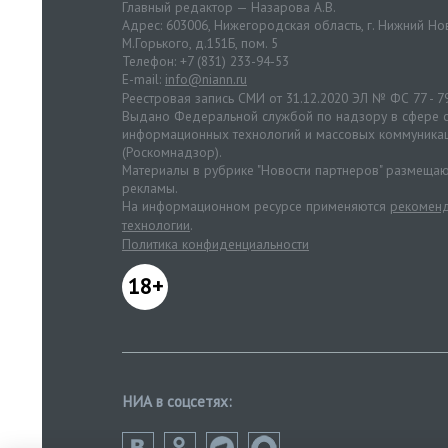
Главный редактор — Назарова А.В.
Адрес: 603006, Нижегородская область, г. Нижний Нов
М.Горького, д.151Б, пом. 5
Телефон: +7 (831) 233-94-53
E-mail:
info@niann.ru
Реестровая запись СМИ от 31.12.2020 ЭЛ № ФС 77 - 7
Выдано Федеральной службой по надзору в сфере с
информационных технологий и массовых коммуника
(Роскомнадзор).
Материалы в рубрике "Новости партнеров" размещаю
рекламы.
На информационном ресурсе применяются
рекоменд
технологии
.
Политика конфиденциальности
18+
НИА в соцсетях: