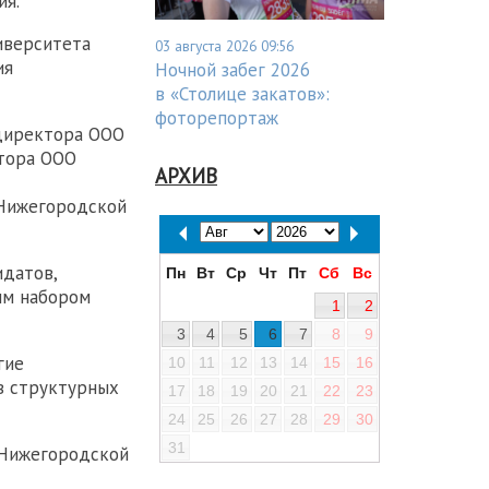
ия.
иверситета
03 августа 2026 09:56
ия
Ночной забег 2026
в «Столице закатов»:
фоторепортаж
 директора ООО
ктора ООО
АРХИВ
 Нижегородской
идатов,
Пн
Вт
Ср
Чт
Пт
Сб
Вс
ым набором
1
2
3
4
5
6
7
8
9
гие
10
11
12
13
14
15
16
в структурных
17
18
19
20
21
22
23
24
25
26
27
28
29
30
31
 Нижегородской