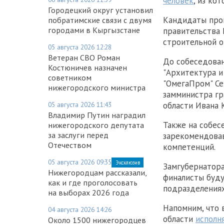
человек
, из ко
Городецкий округ установил
Кандидаты прош
побратимские связи с двумя
городами в Кыргызстане
правительства 
строительной о
05 августа 2026 12:28
Ветеран СВО Роман
До собеседован
Костюничев назначен
"Архитектура и
советником
"ОмегаПром" Се
нижегородского министра
замминистра гр
05 августа 2026 11:43
области Ивана 
Владимир Путин наградил
Также на собес
нижегородского депутата
за заслуги перед
зарекомендова
Отечеством
компетенций.
05 августа 2026 09:35
Эксклюзив
Замгубернатора
Нижегородцам рассказали,
финалисты буду
как и где проголосовать
подразделениях
на выборах 2026 года
Напомним, что 
04 августа 2026 14:26
области
исполн
Около 1500 нижегородцев