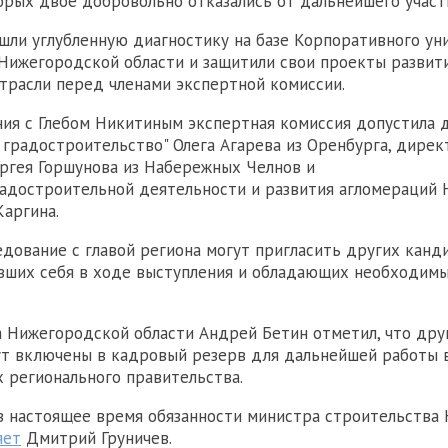
торых двое добровольно отказались от дальнейшего участ
ли углубленную диагностику на базе Корпоративного ун
Нижегородской области и защитили свои проекты развит
трасли перед членами экспертной комиссии.
ия с Глебом Никитиным экспертная комиссия допустила
 градостроительство" Олега Агарева из Оренбурга, дире
ргея Горшунова из Набережных Челнов и
адостроительной деятельности и развития агломераций
Каргина.
едование с главой региона могут пригласить других канд
вших себя в ходе выступления и обладающих необходим
 Нижегородской области Андрей Бетин отметил, что дру
т включены в кадровый резерв для дальнейшей работы 
 регионального правительства.
в настоящее время обязанности министра строительства
яет
Дмитрий Груничев.