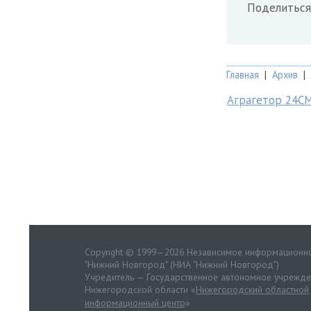
Поделиться
Главная
|
Архив
|
Аграгетор 24С
Copyright © 1999—2026 Независимое информационно
"Нижний Новгород" (НИА "Нижний Новгород")
Учредитель — Государственное автономное учрежд
Нижегородской области «
Нижегородский областной
информационный центр
»