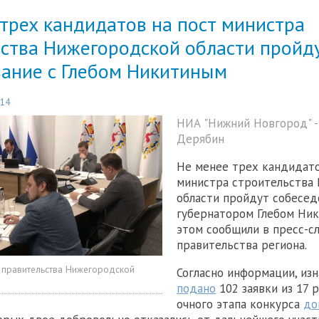
трех кандидатов на пост министра
ьства Нижегородской области пройд
вание с Глебом Никитиным
:14
НИА "Нижний Новгород" 
Дерябин
Не менее трех кандидато
министра строительства
области пройдут собесед
губернатором Глебом Ник
этом сообщили в пресс-с
правительства региона.
 правительства Нижегородской
Согласно информации, из
подано
102 заявки из 17 р
очного этапа конкурса
до