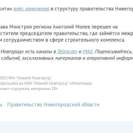
икитин
внёс изменения
в структуру правительства Нижего
ава Минстроя региона Анатолий Молев перешел на
стителя председателя правительства, где займётся меж
 сотрудничеством в сфере строительного комплекса.
Новгород» есть каналы в
Telegram
и
MAX
. Подписывайтесь,
х событий, эксклюзивных материалов и оперативной информ
025 НИА "Нижний Новгород".
перссылка на НИА "Нижний Новгород" обязательна.
может содержать материалы 18+
ы
Правительство Нижегородской области