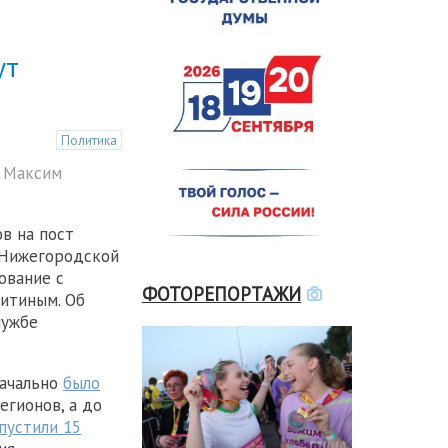
ут
Политика
- Максим
в на пост
 Нижегородской
ование с
ФОТОРЕПОРТАЖИ
итиным. Об
лужбе
начально
было
егионов, а до
пустили 15