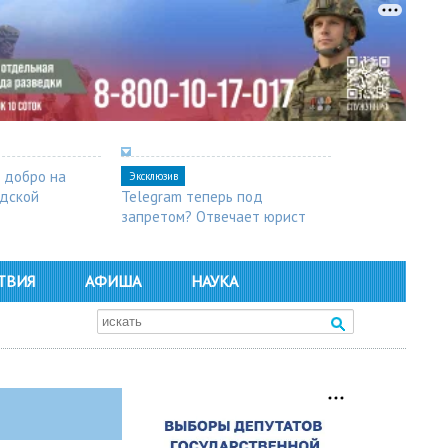
 добро на
Эксклюзив
одской
Telegram теперь под
запретом? Отвечает юрист
ТВИЯ
АФИША
НАУКА