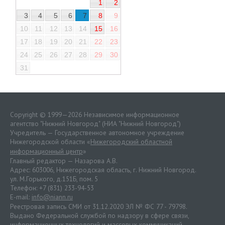
1
2
3
4
5
6
7
8
9
10
11
12
13
14
15
16
17
18
19
20
21
22
23
24
25
26
27
28
29
30
31
Copyright © 1999—2026 Независимое информационное
агентство "Нижний Новгород" (НИА "Нижний Новгород")
Учредитель — Государственное автономное учреждение
Нижегородской области «
Нижегородский областной
информационный центр
»
Главный редактор — Назарова А.В.
Адрес: 603006, Нижегородская область, г. Нижний Новгород.
ул. М.Горького, д.151Б, пом. 5
Телефон: +7 (831) 233-94-53
E-mail:
info@niann.ru
Реестровая запись СМИ от 31.12.2020 ЭЛ № ФС 77 - 79798.
Выдано Федеральной службой по надзору в сфере связи,
информационных технологий и массовых коммуникаций