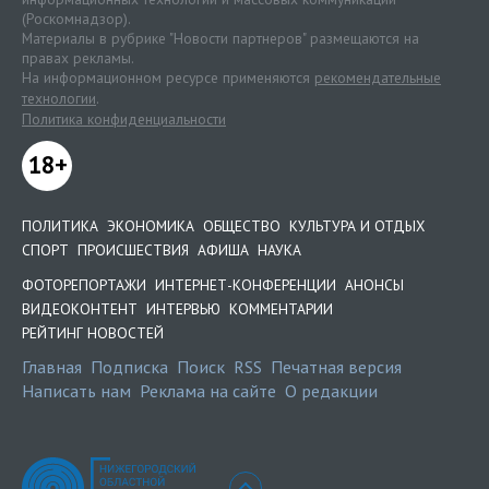
(Роскомнадзор).
Материалы в рубрике "Новости партнеров" размещаются на
правах рекламы.
На информационном ресурсе применяются
рекомендательные
технологии
.
Политика конфиденциальности
18+
ПОЛИТИКА
ЭКОНОМИКА
ОБЩЕСТВО
КУЛЬТУРА И ОТДЫХ
СПОРТ
ПРОИСШЕСТВИЯ
АФИША
НАУКА
ФОТОРЕПОРТАЖИ
ИНТЕРНЕТ-КОНФЕРЕНЦИИ
АНОНСЫ
ВИДЕОКОНТЕНТ
ИНТЕРВЬЮ
КОММЕНТАРИИ
РЕЙТИНГ НОВОСТЕЙ
Главная
Подписка
Поиск
RSS
Печатная версия
Написать нам
Реклама на сайте
О редакции