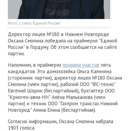
Фото:
с сайта "Единой России"
Директор лицея №180 в Нижнем Новгороде
Оксана Смолина победила на праймериз "Единой
России" в Гордуму. Об этом сообщается на сайте
партии.
Напомним, в праймериз
приняли участие
пять
кандидатов. Это домохозяйка Ольга Калинина
(сторонник партии), директор лицея №180 Оксана
Смолина (член партии), рабочий ООО "ФС-техно"
Евгений Шорин (беспартийный), бухгалтер ООО
"Криоген-авиа-НН" Алёна Мальханова (член
партии) и техник ООО "Газпром трансгаз Нижний
Новгород" Алина Елина (беспартийная).
Согласно информации, Оксана Смолина набрала
1903 голоса.