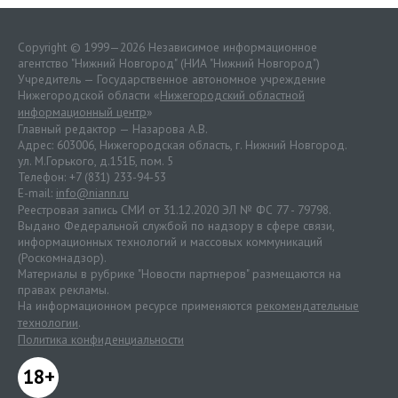
Copyright © 1999—2026 Независимое информационное
агентство "Нижний Новгород" (НИА "Нижний Новгород")
Учредитель — Государственное автономное учреждение
Нижегородской области «
Нижегородский областной
информационный центр
»
Главный редактор — Назарова А.В.
Адрес: 603006, Нижегородская область, г. Нижний Новгород.
ул. М.Горького, д.151Б, пом. 5
Телефон: +7 (831) 233-94-53
E-mail:
info@niann.ru
Реестровая запись СМИ от 31.12.2020 ЭЛ № ФС 77 - 79798.
Выдано Федеральной службой по надзору в сфере связи,
информационных технологий и массовых коммуникаций
(Роскомнадзор).
Материалы в рубрике "Новости партнеров" размещаются на
правах рекламы.
На информационном ресурсе применяются
рекомендательные
технологии
.
Политика конфиденциальности
18+