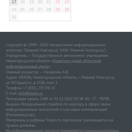
17
18
19
20
21
22
23
24
25
26
27
28
29
30
31
Copyright © 1999—2026 Независимое информационное
агентство "Нижний Новгород" (НИА "Нижний Новгород")
Учредитель — Государственное автономное учреждение
Нижегородской области «
Нижегородский областной
информационный центр
»
Главный редактор — Назарова А.В.
Адрес: 603006, Нижегородская область, г. Нижний Новгород.
ул. М.Горького, д.151Б, пом. 5
Телефон: +7 (831) 233-94-53
E-mail:
info@niann.ru
Реестровая запись СМИ от 31.12.2020 ЭЛ № ФС 77 - 79798.
Выдано Федеральной службой по надзору в сфере связи,
информационных технологий и массовых коммуникаций
(Роскомнадзор).
Материалы в рубрике "Новости партнеров" размещаются на
правах рекламы.
На информационном ресурсе применяются
рекомендательные