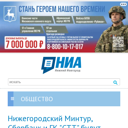
ОБЩЕСТВО
Нижегородский Минтур,
Сбербанк и ГК "СТТ" будут