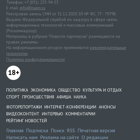
Телефон: +7 (831) 233-94-53
E-mail:
info@niann.ru
Реестровая запись СМИ от 31.12.2020 ЭЛ № ФС 77 - 79798.
Выдано Федеральной службой по надзору в сфере связи,
информационных технологий и массовых коммуникаций
(Роскомнадзор).
Материалы в рубрике "Новости партнеров" размещаются на
правах рекламы.
На информационном ресурсе применяются
рекомендательные
технологии
.
Политика конфиденциальности
18+
ПОЛИТИКА
ЭКОНОМИКА
ОБЩЕСТВО
КУЛЬТУРА И ОТДЫХ
СПОРТ
ПРОИСШЕСТВИЯ
АФИША
НАУКА
ФОТОРЕПОРТАЖИ
ИНТЕРНЕТ-КОНФЕРЕНЦИИ
АНОНСЫ
ВИДЕОКОНТЕНТ
ИНТЕРВЬЮ
КОММЕНТАРИИ
РЕЙТИНГ НОВОСТЕЙ
Главная
Подписка
Поиск
RSS
Печатная версия
Написать нам
Реклама на сайте
О редакции