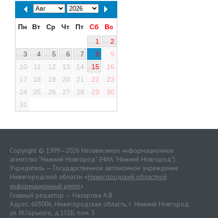
Пн
Вт
Ср
Чт
Пт
Сб
Вс
1
2
3
4
5
6
7
8
9
10
11
12
13
14
15
16
17
18
19
20
21
22
23
24
25
26
27
28
29
30
31
Copyright © 1999—2026 Независимое информационное
агентство "Нижний Новгород" (НИА "Нижний Новгород")
Учредитель — Государственное автономное учреждение
Нижегородской области «
Нижегородский областной
информационный центр
»
Главный редактор — Назарова А.В.
Адрес: 603006, Нижегородская область, г. Нижний Новгород.
ул. М.Горького, д.151Б, пом. 5