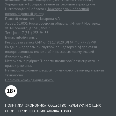
Учредитель — Государственное автономное учреждение
Нижегородской области «
Нижегородский областной
информационный центр
»
Главный редактор — Назарова А.В.
Адрес: 603006, Нижегородская область, г. Нижний Новгород.
ул. М.Горького, д.151Б, пом. 5
Телефон: +7 (831) 233-94-53
E-mail:
info@niann.ru
Реестровая запись СМИ от 31.12.2020 ЭЛ № ФС 77 - 79798.
Выдано Федеральной службой по надзору в сфере связи,
информационных технологий и массовых коммуникаций
(Роскомнадзор).
Материалы в рубрике "Новости партнеров" размещаются на
правах рекламы.
На информационном ресурсе применяются
рекомендательные
технологии
.
Политика конфиденциальности
18+
ПОЛИТИКА
ЭКОНОМИКА
ОБЩЕСТВО
КУЛЬТУРА И ОТДЫХ
СПОРТ
ПРОИСШЕСТВИЯ
АФИША
НАУКА