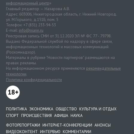
информационный центр
»
Главный редактор — Назарова А.В.
Адрес: 603006, Нижегородская область, г. Нижний Новгород.
ул. М.Горького, д.151Б, пом. 5
Телефон: +7 (831) 233-94-53
E-mail:
info@niann.ru
Реестровая запись СМИ от 31.12.2020 ЭЛ № ФС 77 - 79798.
Выдано Федеральной службой по надзору в сфере связи,
информационных технологий и массовых коммуникаций
(Роскомнадзор).
Материалы в рубрике "Новости партнеров" размещаются на
правах рекламы.
На информационном ресурсе применяются
рекомендательные
технологии
.
Политика конфиденциальности
18+
ПОЛИТИКА
ЭКОНОМИКА
ОБЩЕСТВО
КУЛЬТУРА И ОТДЫХ
СПОРТ
ПРОИСШЕСТВИЯ
АФИША
НАУКА
ФОТОРЕПОРТАЖИ
ИНТЕРНЕТ-КОНФЕРЕНЦИИ
АНОНСЫ
ВИДЕОКОНТЕНТ
ИНТЕРВЬЮ
КОММЕНТАРИИ