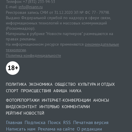
Телефон: +7 (831) 233-94-53
E-mail:
info@niann.ru
Реестровая запись СМИ от 31.12.2020 ЭЛ № ФС 77 - 79798.
Выдано Федеральной службой по надзору в сфере связи,
информационных технологий и массовых коммуникаций
(Роскомнадзор).
Материалы в рубрике "Новости партнеров" размещаются на
правах рекламы.
На информационном ресурсе применяются
рекомендательные
технологии
.
Политика конфиденциальности
18+
ПОЛИТИКА
ЭКОНОМИКА
ОБЩЕСТВО
КУЛЬТУРА И ОТДЫХ
СПОРТ
ПРОИСШЕСТВИЯ
АФИША
НАУКА
ФОТОРЕПОРТАЖИ
ИНТЕРНЕТ-КОНФЕРЕНЦИИ
АНОНСЫ
ВИДЕОКОНТЕНТ
ИНТЕРВЬЮ
КОММЕНТАРИИ
РЕЙТИНГ НОВОСТЕЙ
Главная
Подписка
Поиск
RSS
Печатная версия
Написать нам
Реклама на сайте
О редакции