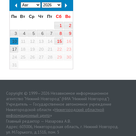
Пн
Вт
Ср
Чт
Пт
Сб
Вс
1
2
3
4
5
6
7
8
9
10
11
12
13
14
15
16
17
18
19
20
21
22
23
24
25
26
27
28
29
30
31
Copyright © 1999—2026 Независимое информационное
агентство "Нижний Новгород" (НИА "Нижний Новгород")
Учредитель — Государственное автономное учреждение
Нижегородской области «
Нижегородский областной
информационный центр
»
Главный редактор — Назарова А.В.
Адрес: 603006, Нижегородская область, г. Нижний Новгород.
ул. М.Горького, д.151Б, пом. 5