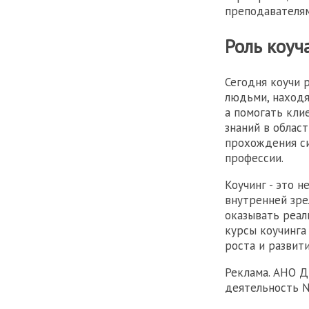
преподавателям
Роль коуч
Сегодня коучи 
людьми, находя
а помогать кли
знаний в облас
прохождения си
профессии.
Коучинг - это н
внутренней зре
оказывать реал
курсы коучинга
роста и развити
Реклама. АНО 
деятельность №