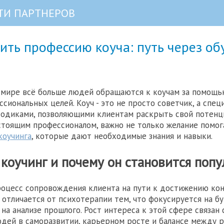
ТИ ПАРТНЕРОВ
ить профессию коуча: путь через об
 мире всё больше людей обращаются к коучам за помощь
сиональных целей. Коуч - это не просто советчик, а специ
диками, позволяющими клиентам раскрыть свой потенци
стоящим профессионалом, важно не только желание помог
коучинга
, которые дают необходимые знания и навыки.
 коучинг и почему он становится поп
процесс сопровождения клиента на пути к достижению ко
н отличается от психотерапии тем, что фокусируется на б
 на анализе прошлого. Рост интереса к этой сфере связан
дей в саморазвитии, карьерном росте и балансе между р