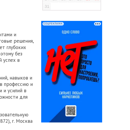
31
СОЦРЕКЛАМА
нтами и
товые решения,
ет глубоких
оэтому без
 успех в
ний, навыков и
 в профессию и
 и усилий в
можности для
азовательную
72), г. Москва