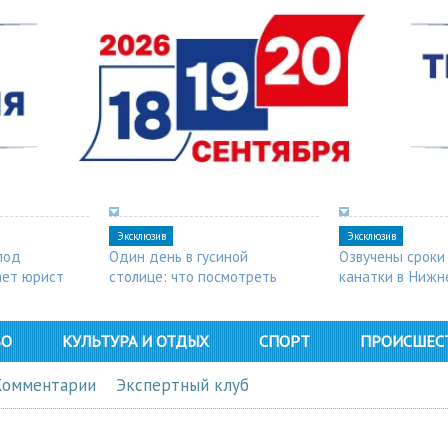
Эксклюзив
Эксклюзив
под
Один день в гусиной
Озвучены сроки
ает юрист
столице: что посмотреть
канатки в Нижн
в Арзамасе
ВО
КУЛЬТУРА И ОТДЫХ
СПОРТ
ПРОИСШЕС
Комментарии
Экспертный клуб