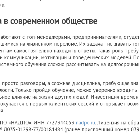
и.
а в современном обществе
работают с топ-менеджерами, предпринимателями, студе
щимися на жизненном переломе. Их задача - не давать го
ентам самостоятельно находить ответы. Такая роль требу
ти коммуникации, мотивации и поведенческих моделей. П
стемного обучения сложно рассчитывать на долгосрочный
е просто разговоры, а сложная дисциплина, требующая зна
лости. Только пройдя обучение, можно уверенно входить
ьное влияние на жизни других людей. Инвестиция времени
 окупается с первых клиентских сессий и открывает воз
я.
ДПО «НАДПО». ИНН 7727344053
nadpo.ru
. Лицензия на обр
 Л035-01298-77/00181484 (ранее присвоенный номер 0398