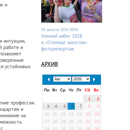
ию и
03 августа 2026 09:56
Ночной забег 2026
и интуиции,
в «Столице закатов»:
й работе и
фоторепортаж
позволяет
роверенные
АРХИВ
ся устойчивых
Пн
Вт
Ср
Чт
Пт
Сб
Вс
1
2
ние профессии.
3
4
5
6
7
8
9
андартам и
10
11
12
13
14
15
16
внимание на
зможность
17
18
19
20
21
22
23
 с
24
25
26
27
28
29
30