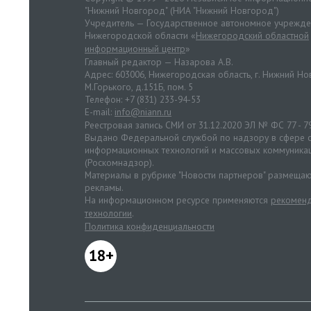
"Нижний Новгород" (НИА "Нижний Новгород")
Учредитель — Государственное автономное учрежд
Нижегородской области «
Нижегородский областной
информационный центр
»
Главный редактор — Назарова А.В.
Адрес: 603006, Нижегородская область, г. Нижний Нов
М.Горького, д.151Б, пом. 5
Телефон: +7 (831) 233-94-53
E-mail:
info@niann.ru
Реестровая запись СМИ от 31.12.2020 ЭЛ № ФС 77 - 7
Выдано Федеральной службой по надзору в сфере с
информационных технологий и массовых коммуника
(Роскомнадзор).
Материалы в рубрике "Новости партнеров" размещаю
рекламы.
На информационном ресурсе применяются
рекоменд
технологии
.
Политика конфиденциальности
18+