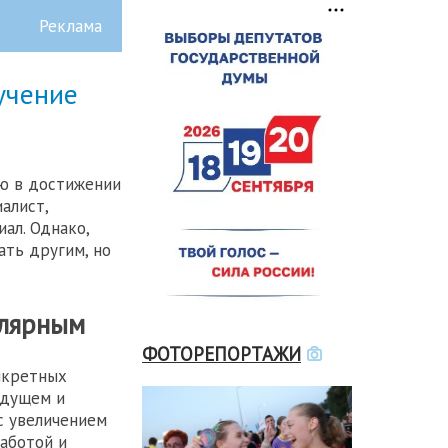
учение
ю в достижении
алист,
ал. Однако,
ать другим, но
улярным
ФОТОРЕПОРТАЖИ
нкретных
удущем и
 с увеличением
аботой и