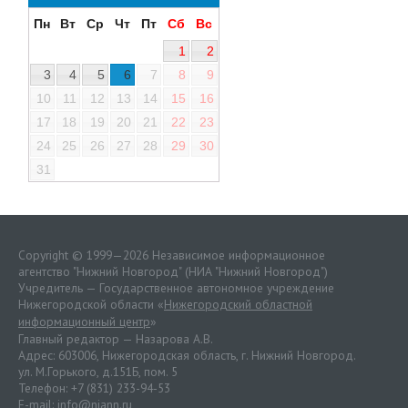
Пн
Вт
Ср
Чт
Пт
Сб
Вс
1
2
3
4
5
6
7
8
9
10
11
12
13
14
15
16
17
18
19
20
21
22
23
24
25
26
27
28
29
30
31
Copyright © 1999—2026 Независимое информационное
агентство "Нижний Новгород" (НИА "Нижний Новгород")
Учредитель — Государственное автономное учреждение
Нижегородской области «
Нижегородский областной
информационный центр
»
Главный редактор — Назарова А.В.
Адрес: 603006, Нижегородская область, г. Нижний Новгород.
ул. М.Горького, д.151Б, пом. 5
Телефон: +7 (831) 233-94-53
E-mail:
info@niann.ru