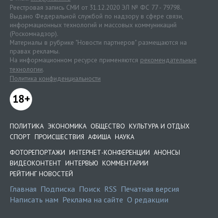
Реестровая запись СМИ от 31.12.2020 ЭЛ № ФС 77 - 79798.
Выдано Федеральной службой по надзору в сфере связи,
информационных технологий и массовых коммуникаций
(Роскомнадзор).
Материалы в рубрике "Новости партнеров" размещаются на
правах рекламы.
На информационном ресурсе применяются
рекомендательные
технологии
.
Политика конфиденциальности
18+
ПОЛИТИКА
ЭКОНОМИКА
ОБЩЕСТВО
КУЛЬТУРА И ОТДЫХ
СПОРТ
ПРОИСШЕСТВИЯ
АФИША
НАУКА
ФОТОРЕПОРТАЖИ
ИНТЕРНЕТ-КОНФЕРЕНЦИИ
АНОНСЫ
ВИДЕОКОНТЕНТ
ИНТЕРВЬЮ
КОММЕНТАРИИ
РЕЙТИНГ НОВОСТЕЙ
Главная
Подписка
Поиск
RSS
Печатная версия
Написать нам
Реклама на сайте
О редакции