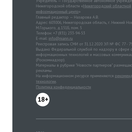
Учредитель — Государственное автономное учрежд
Нижегородской области «
Нижегородский областной
информационный центр
»
Главный редактор — Назарова А.В.
Адрес: 603006, Нижегородская область, г. Нижний Нов
М.Горького, д.151Б, пом. 5
Телефон: +7 (831) 233-94-53
E-mail:
info@niann.ru
Реестровая запись СМИ от 31.12.2020 ЭЛ № ФС 77 - 7
Выдано Федеральной службой по надзору в сфере с
информационных технологий и массовых коммуника
(Роскомнадзор).
Материалы в рубрике "Новости партнеров" размещаю
рекламы.
На информационном ресурсе применяются
рекоменд
технологии
.
Политика конфиденциальности
18+