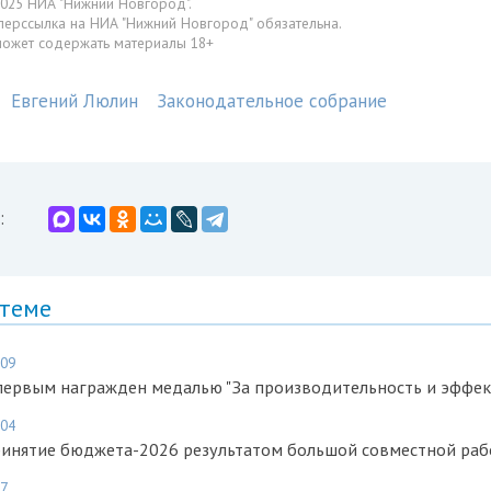
025 НИА "Нижний Новгород".
перссылка на НИА "Нижний Новгород" обязательна.
может содержать материалы 18+
Евгений Люлин
Законодательное собрание
:
 теме
:09
первым награжден медалью "За производительность и эффек
:04
ринятие бюджета-2026 результатом большой совместной ра
07