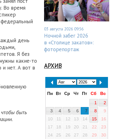
ь занял пост
. Во время
спикер
в федеральный
03 августа 2026 09:56
Ночной забег 2026
 каждый день
в «Столице закатов»:
юдьми,
фоторепортаж
тетов. Я без
 нужны какие-то
АРХИВ
 и нет. А вот в
новленную
Пн
Вт
Ср
Чт
Пт
Сб
Вс
1
2
3
4
5
6
7
8
9
 чтобы быть
ации.
10
11
12
13
14
15
16
17
18
19
20
21
22
23
24
25
26
27
28
29
30