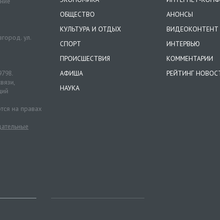
ение
ОБЩЕСТВО
АНОНСЫ
КУЛЬТУРА И ОТДЫХ
ВИДЕОКОНТЕНТ
город. ул.
СПОРТ
ИНТЕРВЬЮ
ПРОИСШЕСТВИЯ
КОММЕНТАРИИ
9798.
АФИША
РЕЙТИНГ НОВОС
вязи,
НАУКА
ций
тся на правах
ательные