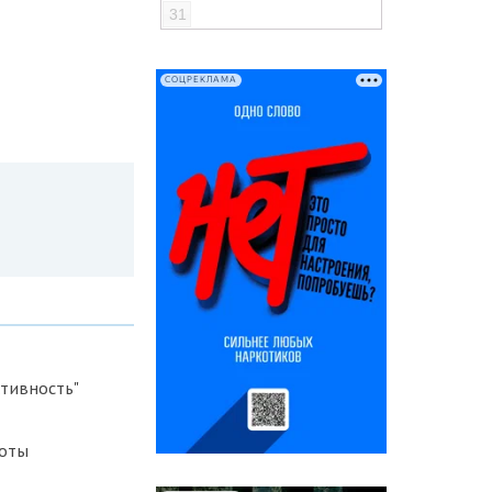
31
СОЦРЕКЛАМА
тивность"
боты