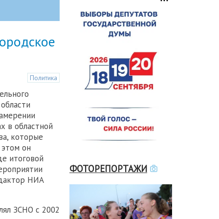
городское
Политика
ельного
 области
намерении
х в областной
ва, которые
 этом он
де итоговой
ФОТОРЕПОРТАЖИ
мероприятии
едактор НИА
лял ЗСНО с 2002