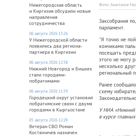
Фото:
Анастасия На
Нижегородская область
и Киргизия обсудили новые
направления
Заксобрания по
сотрудничества
парламент.
06 августа 2026 15:26
"Я точно не по
У Нижегородской области
кончиками паль
появились два региона-
партнера в Киргизии
посещать предп
этого не могу 
06 августа 2026 12:58
несколько други
Нижний Новгород и Бишкек
региональный п
стали городами-
побратимами
Ранее сообщало
схему избирате
06 августа 2026 11:59
Городецкий округ установил
Законодательно
побратимские связи с двумя
У НИА «Нижний 
городами в Кыргызстане
в курсе главны
05 августа 2026 12:28
Ветеран СВО Роман
Костюничев назначен