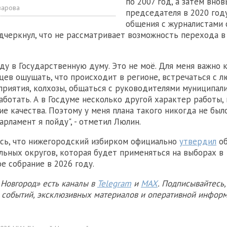
по 2007 год, а затем внов
зарова
председателя в 2020 году
общения с журналистами 
дчеркнул, что не рассматривает возможность перехода 
йду в Государственную думу. Это не моё. Для меня важно
цев ощущать, что происходит в регионе, встречаться с л
риятия, колхозы, общаться с руководителями муниципали
работать. А в Госдуме несколько другой характер работы,
е качества. Поэтому у меня плана такого никогда не было
арламент я пойду", - отметил Люлин.
сь, что нижегородский избирком официально
утвердил
об
льных округов, которая будет применяться на выборах в
е собрание в 2026 году.
Новгород» есть каналы в
Telegram
и
MAX
. Подписывайтесь,
х событий, эксклюзивных материалов и оперативной информ