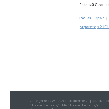
Евгений Люлин п
Главная
|
Архив
|
Аграгетор 24С
Copyright © 1999—2026 Независимое информационно
"Нижний Новгород" (НИА "Нижний Новгород")