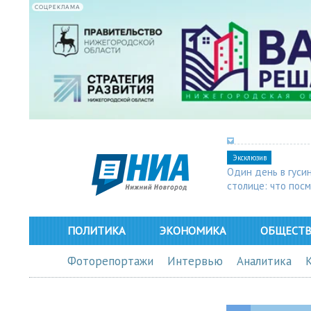
СОЦРЕКЛАМА
Эксклюзив
Один день в гуси
столице: что пос
в Арзамасе
ПОЛИТИКА
ЭКОНОМИКА
ОБЩЕСТ
Фоторепортажи
Интервью
Аналитика