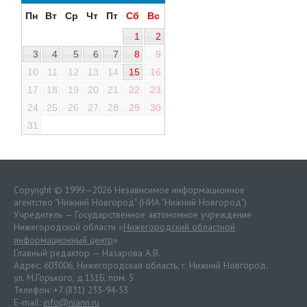
Пн
Вт
Ср
Чт
Пт
Сб
Вс
1
2
3
4
5
6
7
8
9
10
11
12
13
14
15
16
17
18
19
20
21
22
23
24
25
26
27
28
29
30
31
Copyright © 1999—2026 Независимое информационное
агентство "Нижний Новгород" (НИА "Нижний Новгород")
Учредитель — Государственное автономное учреждение
Нижегородской области «
Нижегородский областной
информационный центр
»
Главный редактор — Назарова А.В.
Адрес: 603006, Нижегородская область, г. Нижний Новгород.
ул. М.Горького, д.151Б, пом. 5
Телефон: +7 (831) 233-94-53
E-mail:
info@niann.ru