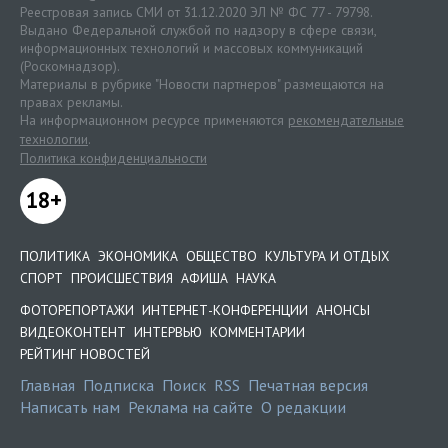
Реестровая запись СМИ от 31.12.2020 ЭЛ № ФС 77 - 79798.
Выдано Федеральной службой по надзору в сфере связи,
информационных технологий и массовых коммуникаций
(Роскомнадзор).
Материалы в рубрике "Новости партнеров" размещаются на
правах рекламы.
На информационном ресурсе применяются
рекомендательные
технологии
.
Политика конфиденциальности
18+
ПОЛИТИКА
ЭКОНОМИКА
ОБЩЕСТВО
КУЛЬТУРА И ОТДЫХ
СПОРТ
ПРОИСШЕСТВИЯ
АФИША
НАУКА
ФОТОРЕПОРТАЖИ
ИНТЕРНЕТ-КОНФЕРЕНЦИИ
АНОНСЫ
ВИДЕОКОНТЕНТ
ИНТЕРВЬЮ
КОММЕНТАРИИ
РЕЙТИНГ НОВОСТЕЙ
Главная
Подписка
Поиск
RSS
Печатная версия
Написать нам
Реклама на сайте
О редакции