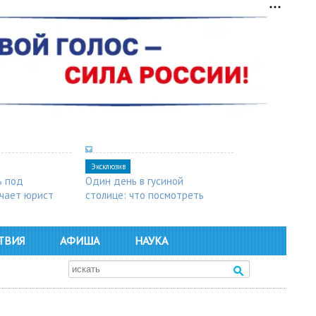
Эксклюзив
ь под
Один день в гусиной
чает юрист
столице: что посмотреть
в Арзамасе
ТВИЯ
АФИША
НАУКА