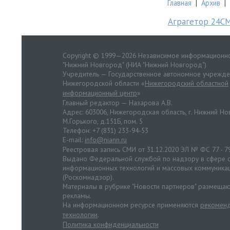
Главная
|
Архив
|
Аграгетор 24С
Copyright © 1999—2026 Независимое информационно
"Нижний Новгород" (НИА "Нижний Новгород")
Учредитель — Государственное автономное учрежд
Нижегородской области «
Нижегородский областной
информационный центр
»
Главный редактор — Назарова А.В.
Адрес: 603006, Нижегородская область, г. Нижний Нов
М.Горького, д.151Б, пом. 5
Телефон: +7 (831) 233-94-53
E-mail:
info@niann.ru
Реестровая запись СМИ от 31.12.2020 ЭЛ № ФС 77 - 7
Выдано Федеральной службой по надзору в сфере с
информационных технологий и массовых коммуника
(Роскомнадзор).
Материалы в рубрике "Новости партнеров" размещаю
рекламы.
На информационном ресурсе применяются
рекоменд
технологии
.
Политика конфиденциальности