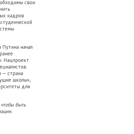
еобходимы свои
чить
ных кадров
 студенческой
истемы
а Путина начал
 ранее
». Нацпроект
ециалистов.
 — страна
дущие школы»,
ерситеты для
 чтобы быть
ации.