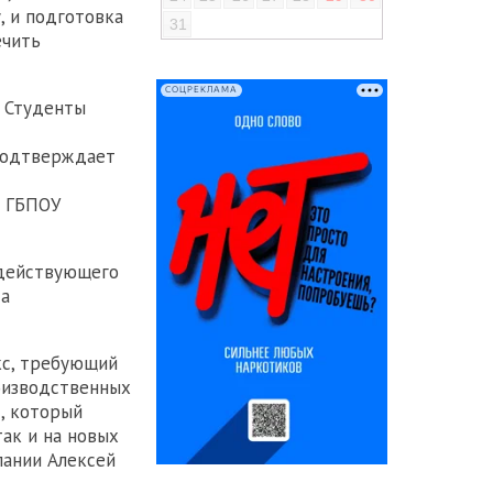
, и подготовка
31
ечить
СОЦРЕКЛАМА
. Студенты
 подтверждает
р ГБПОУ
 действующего
та
кс, требующий
роизводственных
, который
ак и на новых
пании Алексей