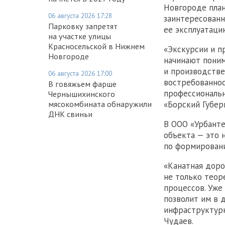
Новгороде план
06 августа 2026 17:28
заинтересованн
Парковку запретят
ее эксплуатаци
на участке улицы
Красносельской в Нижнем
«Экскурсии и п
Новгороде
начинают поним
и производстве
06 августа 2026 17:00
востребованнос
В говяжьем фарше
профессиональн
Чернышихинского
мясокомбината обнаружили
«Борский Губер
ДНК свиньи
В ООО «Урбанте
объекта — это 
по формировани
«Канатная доро
не только теор
процессов. Уже
позволит им в 
инфраструктурн
Чудаев.