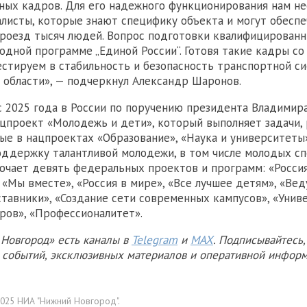
ных кадров. Для его надежного функционирования нам н
листы, которые знают специфику объекта и могут обеспе
роезд тысяч людей. Вопрос подготовки квалифицирован
родной программе „Единой России“. Готовя такие кадры со
естируем в стабильность и безопасность транспортной с
области», — подчеркнул Александр Шаронов.
с 2025 года в России по поручению президента Владимир
цпроект «Молодежь и дети», который выполняет задачи,
е в нацпроектах «Образование», «Наука и университеты
оддержку талантливой молодежи, в том числе молодых сп
чает девять федеральных проектов и программ: «Россия
 «Мы вместе», «Россия в мире», «Все лучшее детям», «Ве
ставники», «Создание сети современных кампусов», «Унив
ров», «Профессионалитет».
Новгород» есть каналы в
Telegram
и
MAX
. Подписывайтесь,
х событий, эксклюзивных материалов и оперативной информ
025 НИА "Нижний Новгород".