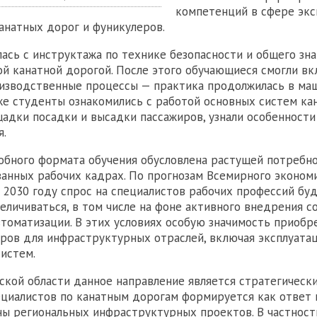
компетенций в сфере экс
анатных дорог и фуникулеров.
лась с инструктажа по технике безопасности и общего зн
й канатной дорогой. После этого обучающиеся смогли в
оизводственные процессы — практика продолжилась в ма
же студенты ознакомились с работой основных систем ка
адки посадки и высадки пассажиров, узнали особенности
я.
обного формата обучения обусловлена растущей потребн
анных рабочих кадрах. По прогнозам Всемирного эконом
к 2030 году спрос на специалистов рабочих профессий бу
еличиваться, в том числе на фоне активного внедрения 
втоматизации. В этих условиях особую значимость приобр
ров для инфраструктурных отраслей, включая эксплуата
истем.
кой области данное направление является стратегически
циалистов по канатным дорогам формируется как ответ 
ны региональных инфраструктурных проектов. В частност