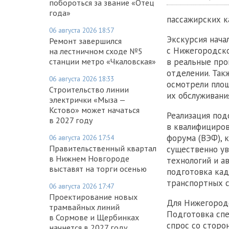
побороться за звание «Отец
года»
пассажирских к
06 августа 2026 18:57
Экскурсия нача
Ремонт завершился
с Нижегородско
на лестничном сходе №5
станции метро «Чкаловская»
в реальные пр
отделении. Так
06 августа 2026 18:33
осмотрели площ
Строительство линии
их обслуживани
электрички «Мыза —
Кстово» может начаться
Реализация под
в 2027 году
в квалифициров
форума (ВЭФ), 
06 августа 2026 17:54
Правительственный квартал
существенно ув
в Нижнем Новгороде
технологий и а
выставят на торги осенью
подготовка кад
транспортных с
06 августа 2026 17:47
Проектирование новых
Для Нижегородс
трамвайных линий
Подготовка спе
в Сормове и Щербинках
спрос со сторо
начнется в 2027 году