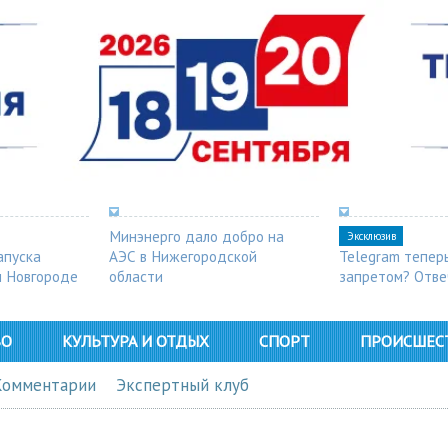
Минэнерго дало добро на
Эксклюзив
апуска
АЭС в Нижегородской
Telegram тепер
м Новгороде
области
запретом? Отве
ВО
КУЛЬТУРА И ОТДЫХ
СПОРТ
ПРОИСШЕС
Комментарии
Экспертный клуб