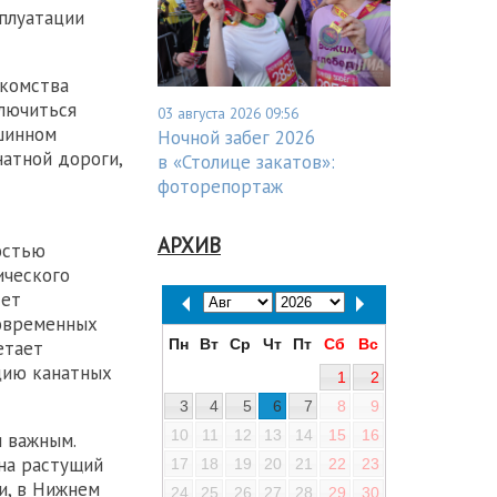
плуатации
акомства
ключиться
03 августа 2026 09:56
шинном
Ночной забег 2026
натной дороги,
в «Столице закатов»:
фоторепортаж
АРХИВ
остью
ического
дет
современных
Пн
Вт
Ср
Чт
Пт
Сб
Вс
етает
цию канатных
1
2
3
4
5
6
7
8
9
10
11
12
13
14
15
16
 важным.
на растущий
17
18
19
20
21
22
23
и, в Нижнем
24
25
26
27
28
29
30