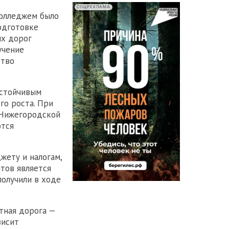
СОЦРЕКЛАМА
колледжем было
одготовке
ых дорог
учение
ство
устойчивым
го роста. При
 Нижегородской
ются
жету и налогам,
тов является
получили в ходе
тная дорога —
висит