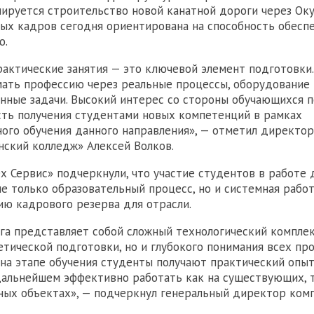
ируется строительство новой канатной дороги через Оку
ых кадров сегодня ориентирована на способность обесп
ю.
рактические занятия — это ключевой элемент подготовки
ать профессию через реальные процессы, оборудование
нные задачи. Высокий интерес со стороны обучающихся
ть получения студентами новых компетенций в рамках
ого обучения данного направления», — отметил директо
нский колледж» Алексей Волков.
х Сервис» подчеркнули, что участие студентов в работе
не только образовательный процесс, но и системная рабо
ю кадрового резерва для отрасли.
га представляет собой сложный технологический компле
етической подготовки, но и глубокого понимания всех п
 на этапе обучения студенты получают практический опыт
дальнейшем эффективно работать как на существующих, т
ых объектах», — подчеркнул генеральный директор ком