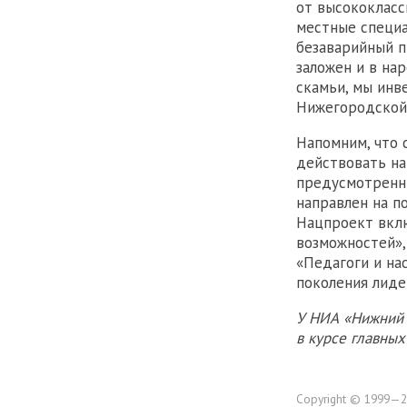
от высококласс
местные специа
безаварийный п
заложен и в на
скамьи, мы инв
Нижегородской 
Напомним, что 
действовать на
предусмотренны
направлен на п
Нацпроект вклю
возможностей»,
«Педагоги и на
поколения лиде
У НИА «Нижний 
в курсе главны
Copyright © 1999—2