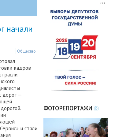
г начали
Общество
ртовал
товки кадров
отрасли.
нского
циалисты
х дорог —
ующей
ФОТОРЕПОРТАЖИ
дорогой.
тии
рующей
Сервис» и стали
ания