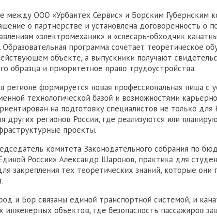
е между ООО «Урбантех Сервис» и Борским Губернским 
ашение о партнерстве и установлена договоренность о п
авлениям «электромеханик» и «слесарь-обходчик канатн
. Образовательная программа сочетает теоретическое об
действующем объекте, а выпускники получают свидетель
го образца и приоритетное право трудоустройства.
 в регионе формируется новая профессиональная ниша с 
менной технологической базой и возможностями карьерно
риентирован на подготовку специалистов не только для
для других регионов России, где реализуются или планиру
фраструктурные проекты.
едседатель комитета Законодательного собрания по бюд
Единой России» Александр Шаронов, практика для студен
ля закрепления тех теоретических знаний, которые они 
.
од и Бор связаны единой транспортной системой, и кана
х инженерных объектов, где безопасность пассажиров за