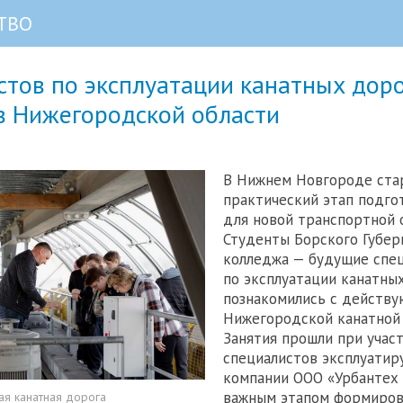
ТВО
тов по эксплуатации канатных доро
в Нижегородской области
В Нижнем Новгороде ста
практический этап подго
для новой транспортной 
Студенты Борского Губер
колледжа — будущие спе
по эксплуатации канатны
познакомились с действ
Нижегородской канатной 
Занятия прошли при учас
специалистов эксплуати
компании ООО «Урбантех 
важным этапом формиров
я канатная дорога