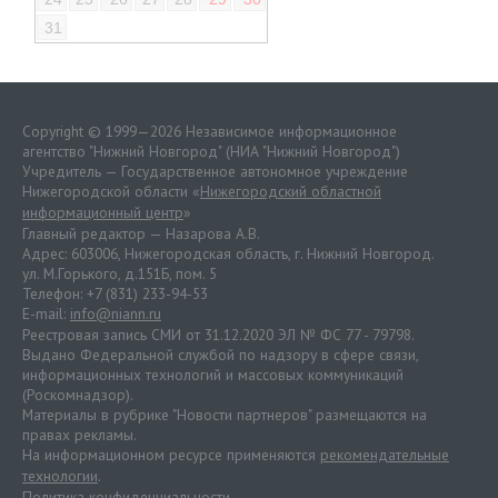
31
Copyright © 1999—2026 Независимое информационное
агентство "Нижний Новгород" (НИА "Нижний Новгород")
Учредитель — Государственное автономное учреждение
Нижегородской области «
Нижегородский областной
информационный центр
»
Главный редактор — Назарова А.В.
Адрес: 603006, Нижегородская область, г. Нижний Новгород.
ул. М.Горького, д.151Б, пом. 5
Телефон: +7 (831) 233-94-53
E-mail:
info@niann.ru
Реестровая запись СМИ от 31.12.2020 ЭЛ № ФС 77 - 79798.
Выдано Федеральной службой по надзору в сфере связи,
информационных технологий и массовых коммуникаций
(Роскомнадзор).
Материалы в рубрике "Новости партнеров" размещаются на
правах рекламы.
На информационном ресурсе применяются
рекомендательные
технологии
.
Политика конфиденциальности