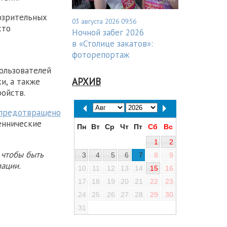
озрительных
03 августа 2026 09:56
сто
Ночной забег 2026
в «Столице закатов»:
фоторепортаж
ользователей
АРХИВ
и, а также
ойств.
предотвращено
еннические
Пн
Вт
Ср
Чт
Пт
Сб
Вс
1
2
 чтобы быть
3
4
5
6
7
8
9
ации.
10
11
12
13
14
15
16
17
18
19
20
21
22
23
24
25
26
27
28
29
30
31