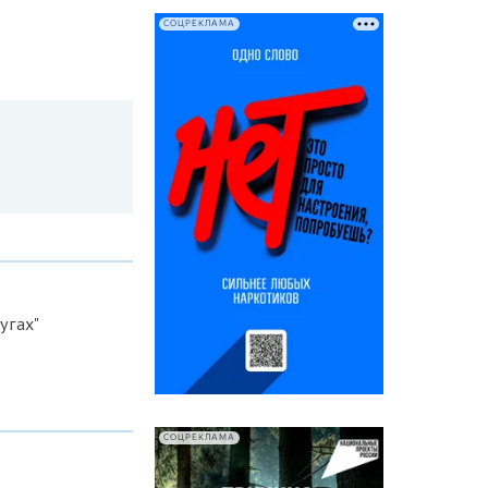
СОЦРЕКЛАМА
угах"
СОЦРЕКЛАМА