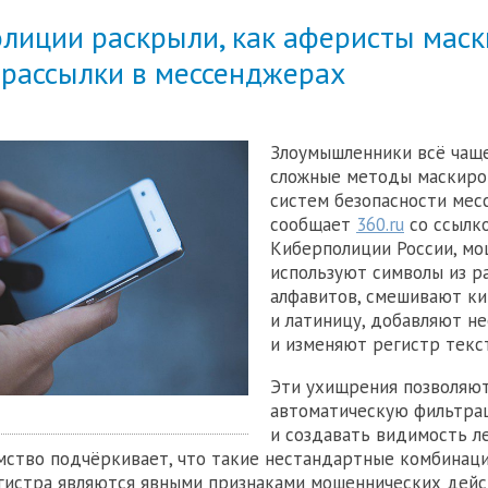
олиции раскрыли, как аферисты мас
 рассылки в мессенджерах
Злоумышленники всё чащ
сложные методы маскиро
систем безопасности мес
сообщает
360.ru
cо ссылк
Киберполиции России, м
используют символы из р
алфавитов, смешивают к
и латиницу, добавляют н
и изменяют регистр текст
Эти ухищрения позволяю
автоматическую фильтра
и создавать видимость л
мство подчёркивает, что такие нестандартные комбинац
гистра являются явными признаками мошеннических дейс