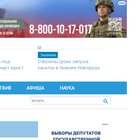
Эксклюзив
ь под
Озвучены сроки запуска
чает юрист
канатки в Нижнем Новгороде
ТВИЯ
АФИША
НАУКА