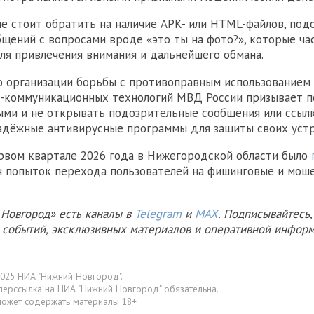
е стоит обратить на наличие APK- или HTML-файлов, под
бщений с вопросами вроде «это ты на фото?», которые ча
ля привлечения внимания и дальнейшего обмана.
о организации борьбы с противоправным использованием
-коммуникационных технологий МВД России призывает п
ми и не открывать подозрительные сообщения или ссылк
адёжные антивирусные программы для защиты своих устр
рвом квартале 2026 года в Нижегородской области было
ч попыток перехода пользователей на фишинговые и мош
Новгород» есть каналы в
Telegram
и
MAX
. Подписывайтесь,
х событий, эксклюзивных материалов и оперативной информ
025 НИА "Нижний Новгород".
перссылка на НИА "Нижний Новгород" обязательна.
может содержать материалы 18+