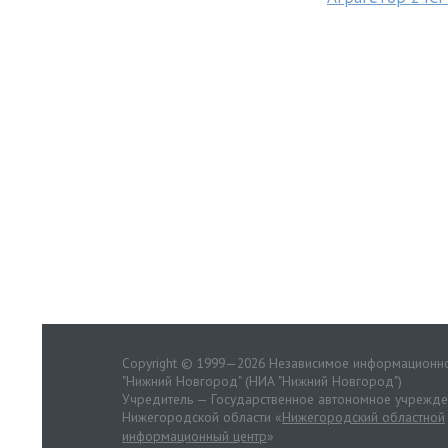
Copyright © 1999—2026 Независимое информационно
"Нижний Новгород" (НИА "Нижний Новгород")
Учредитель — Государственное автономное учрежд
Нижегородской области «
Нижегородский областной
информационный центр
»