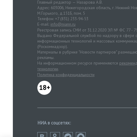
Главный редактор — Назарова А.В.
Адрес: 603006, Нижегородская область, г. Нижний Нов
М.Горького, д.151Б, пом. 5
Телефон: +7 (831) 233-94-53
E-mail:
info@niann.ru
Реестровая запись СМИ от 31.12.2020 ЭЛ № ФС 77 - 7
Выдано Федеральной службой по надзору в сфере с
информационных технологий и массовых коммуника
(Роскомнадзор).
Материалы в рубрике "Новости партнеров" размещаю
рекламы.
На информационном ресурсе применяются
рекоменд
технологии
.
Политика конфиденциальности
18+
НИА в соцсетях: