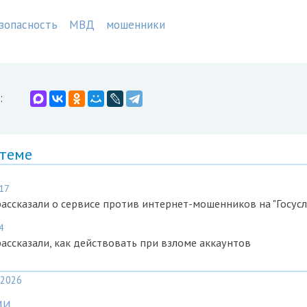
зопасность
МВД
мошенники
:
 теме
:17
ссказали о сервисе против интернет-мошенников на "Госусл
4
ссказали, как действовать при взломе аккаунтов
2026
МИ