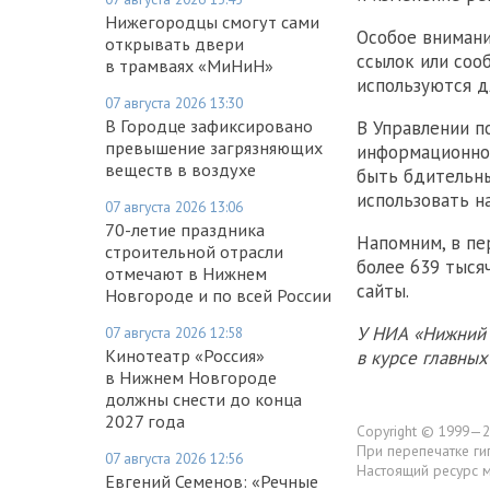
Нижегородцы смогут сами
Особое внимани
открывать двери
ссылок или соо
в трамваях «МиНиН»
используются д
07 августа 2026 13:30
В Городце зафиксировано
В Управлении п
превышение загрязняющих
информационно
веществ в воздухе
быть бдительны
использовать н
07 августа 2026 13:06
70-летие праздника
Напомним, в пе
строительной отрасли
более 639 тыся
отмечают в Нижнем
сайты.
Новгороде и по всей России
У НИА «Нижний 
07 августа 2026 12:58
Кинотеатр «Россия»
в курсе главны
в Нижнем Новгороде
должны снести до конца
2027 года
Copyright © 1999—2
При перепечатке ги
07 августа 2026 12:56
Настоящий ресурс 
Евгений Семенов: «Речные