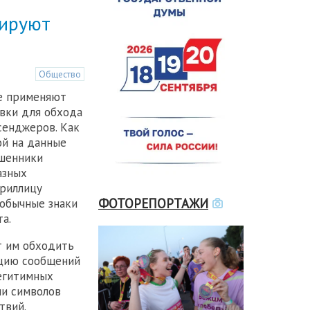
кируют
Общество
е применяют
вки для обхода
сенджеров. Как
ой на данные
ошенники
азных
ириллицу
ФОТОРЕПОРТАЖИ
еобычные знаки
а.
т им обходить
цию сообщений
егитимных
ии символов
твий.