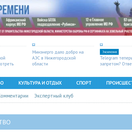
Минэнерго дало добро на
Эксклюзив
ной
АЭС в Нижегородской
Telegram тепер
мотреть
области
запретом? Отве
ВО
КУЛЬТУРА И ОТДЫХ
СПОРТ
ПРОИСШЕС
Комментарии
Экспертный клуб
ТВО