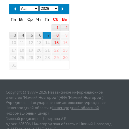
Пн
Вт
Ср
Чт
Пт
Сб
Вс
1
2
3
4
5
6
7
8
9
10
11
12
13
14
15
16
17
18
19
20
21
22
23
24
25
26
27
28
29
30
31
Copyright © 1999—2026 Независимое информационное
агентство "Нижний Новгород" (НИА "Нижний Новгород")
Учредитель — Государственное автономное учреждение
Нижегородской области «
Нижегородский областной
информационный центр
»
Главный редактор — Назарова А.В.
Адрес: 603006, Нижегородская область, г. Нижний Новгород.