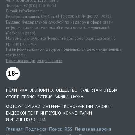
ул. М.Горького, д.151Б, пом. 5
Телефон: +7 (831) 233-94-53
E-mail:
info@niann.ru
Реестровая запись СМИ от 31.12.2020 ЭЛ № ФС 77 - 79798.
Выдано Федеральной службой по надзору в сфере связи,
информационных технологий и массовых коммуникаций
(Роскомнадзор).
Материалы в рубрике "Новости партнеров" размещаются на
правах рекламы.
На информационном ресурсе применяются
рекомендательные
технологии
.
Политика конфиденциальности
18+
ПОЛИТИКА
ЭКОНОМИКА
ОБЩЕСТВО
КУЛЬТУРА И ОТДЫХ
СПОРТ
ПРОИСШЕСТВИЯ
АФИША
НАУКА
ФОТОРЕПОРТАЖИ
ИНТЕРНЕТ-КОНФЕРЕНЦИИ
АНОНСЫ
ВИДЕОКОНТЕНТ
ИНТЕРВЬЮ
КОММЕНТАРИИ
РЕЙТИНГ НОВОСТЕЙ
Главная
Подписка
Поиск
RSS
Печатная версия