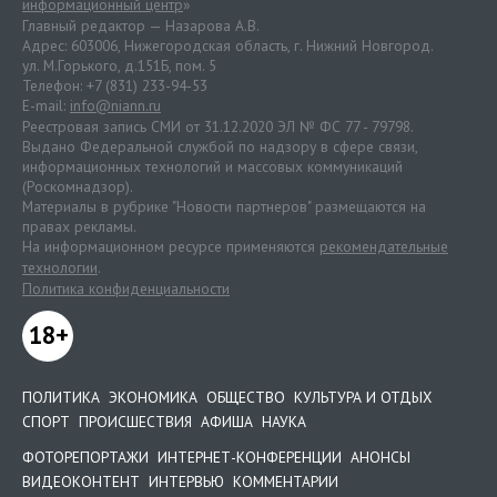
информационный центр
»
Главный редактор — Назарова А.В.
Адрес: 603006, Нижегородская область, г. Нижний Новгород.
ул. М.Горького, д.151Б, пом. 5
Телефон: +7 (831) 233-94-53
E-mail:
info@niann.ru
Реестровая запись СМИ от 31.12.2020 ЭЛ № ФС 77 - 79798.
Выдано Федеральной службой по надзору в сфере связи,
информационных технологий и массовых коммуникаций
(Роскомнадзор).
Материалы в рубрике "Новости партнеров" размещаются на
правах рекламы.
На информационном ресурсе применяются
рекомендательные
технологии
.
Политика конфиденциальности
18+
ПОЛИТИКА
ЭКОНОМИКА
ОБЩЕСТВО
КУЛЬТУРА И ОТДЫХ
СПОРТ
ПРОИСШЕСТВИЯ
АФИША
НАУКА
ФОТОРЕПОРТАЖИ
ИНТЕРНЕТ-КОНФЕРЕНЦИИ
АНОНСЫ
ВИДЕОКОНТЕНТ
ИНТЕРВЬЮ
КОММЕНТАРИИ