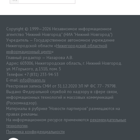
Copyright © 1999—2026 Независимое информационное
агентство "Нижний Новгород" (НИА "Нижний Новгород")
Учредитель — Государственное автономное учреждение
Нижегородской области «
Нижегородский областной
информационный центр
»
Главный редактор — Назарова А.В.
Адрес: 603006, Нижегородская область, г. Нижний Новгород.
ул. М.Горького, д.151Б, пом. 5
Телефон: +7 (831) 233-94-53
E-mail:
info@niann.ru
Реестровая запись СМИ от 31.12.2020 ЭЛ № ФС 77 - 79798.
Выдано Федеральной службой по надзору в сфере связи,
информационных технологий и массовых коммуникаций
(Роскомнадзор).
Материалы в рубрике "Новости партнеров" размещаются на
правах рекламы.
На информационном ресурсе применяются
рекомендательные
технологии
.
Политика конфиденциальности