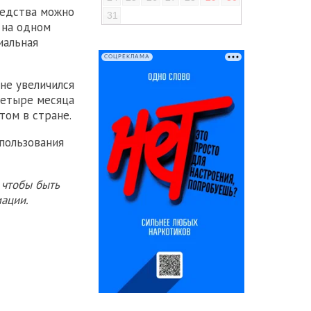
едства можно
31
 на одном
иальная
СОЦРЕКЛАМА
не увеличился
четыре месяца
том в стране.
пользования
 чтобы быть
ации.