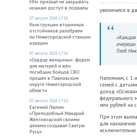
НН» призвал не закрывать
кошкам доступ в подвалы
увеличился в дв
07 августа 2026 17:58
Конструкции вторичных
отстойников разобрали
на Нижегородской станции
«Каждая 
аэрации
очереди 
Глеб Ник
07 августа 2026 17:56
«Сердце женщины»: форум
для матерей и жён
погибших бойцов СВО
Напомним, с 1 
прошёл в Павловском
округе Нижегородской
семей с детьми
области
доход «Основа»
федерального м
07 августа 2026 17:10
млн рублей на 
Евгений Люлин:
«Преподобный Макарий
При этом выпл
Желтоводский своими
для назначения
делами создавал Святую
исключительно 
Русь»