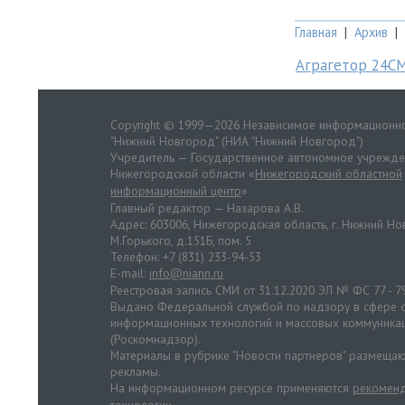
Главная
|
Архив
|
Аграгетор 24С
Copyright © 1999—2026 Независимое информационно
"Нижний Новгород" (НИА "Нижний Новгород")
Учредитель — Государственное автономное учрежд
Нижегородской области «
Нижегородский областной
информационный центр
»
Главный редактор — Назарова А.В.
Адрес: 603006, Нижегородская область, г. Нижний Нов
М.Горького, д.151Б, пом. 5
Телефон: +7 (831) 233-94-53
E-mail:
info@niann.ru
Реестровая запись СМИ от 31.12.2020 ЭЛ № ФС 77 - 7
Выдано Федеральной службой по надзору в сфере с
информационных технологий и массовых коммуника
(Роскомнадзор).
Материалы в рубрике "Новости партнеров" размещаю
рекламы.
На информационном ресурсе применяются
рекоменд
технологии
.