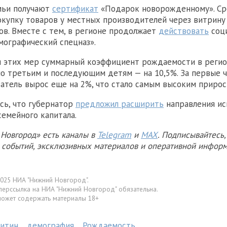
мьи получают
сертификат
«Подарок новорожденному». Ср
окупку товаров у местных производителей через витрину
ов. Вместе с тем, в регионе продолжает
действовать
соц
ографический спецназ».
 этих мер суммарный коэффициент рождаемости в регио
 по третьим и последующим детям — на 10,5%. За первые 
затель вырос еще на 2%, что стало самым высоким прирос
сь, что губернатор
предложил расширить
направления ис
семейного капитала.
Новгород» есть каналы в
Telegram
и
MAX
. Подписывайтесь,
х событий, эксклюзивных материалов и оперативной информ
025 НИА "Нижний Новгород".
перссылка на НИА "Нижний Новгород" обязательна.
может содержать материалы 18+
китин
демография
Рождаемость