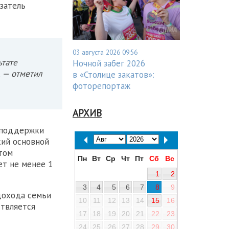
азатель
03 августа 2026 09:56
ьтате
Ночной забег 2026
, — отметил
в «Столице закатов»:
фоторепортаж
АРХИВ
 поддержки
кий основной
том
Пн
Вт
Ср
Чт
Пт
Сб
Вс
т не менее 1
1
2
3
4
5
6
7
8
9
дохода семьи
10
11
12
13
14
15
16
ствляется
17
18
19
20
21
22
23
24
25
26
27
28
29
30