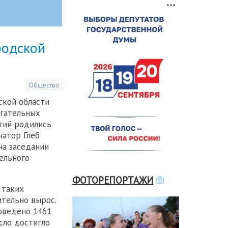
родской
Общество
ской области
огательных
гий родились
натор Глеб
на заседании
ельного
ФОТОРЕПОРТАЖИ
 таких
ительно вырос.
роведено 1461
исло достигло