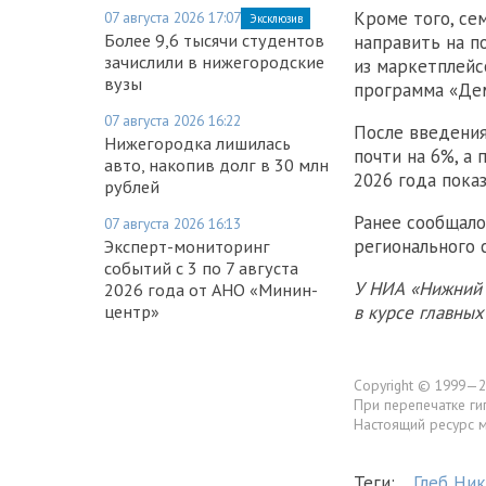
Кроме того, се
07 августа 2026 17:07
Эксклюзив
Более 9,6 тысячи студентов
направить на п
зачислили в нижегородские
из маркетплейс
вузы
программа «Дем
07 августа 2026 16:22
После введения
Нижегородка лишилась
почти на 6%, а
авто, накопив долг в 30 млн
2026 года пока
рублей
Ранее сообщало
07 августа 2026 16:13
регионального 
Эксперт-мониторинг
событий с 3 по 7 августа
У НИА «Нижний 
2026 года от АНО «Минин-
центр»
в курсе главны
Copyright © 1999—2
При перепечатке ги
Настоящий ресурс 
Теги:
Глеб Ни