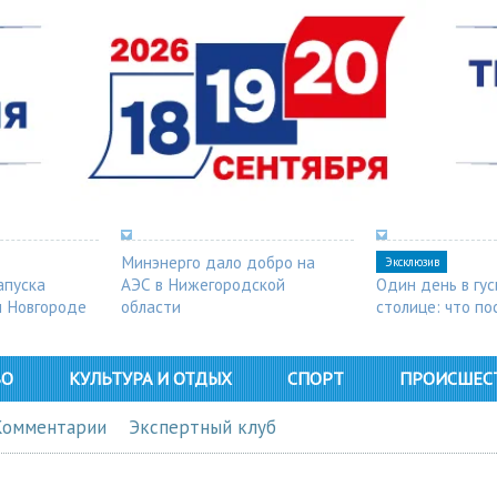
Минэнерго дало добро на
Эксклюзив
апуска
АЭС в Нижегородской
Один день в гу
м Новгороде
области
столице: что п
в Арзамасе
ВО
КУЛЬТУРА И ОТДЫХ
СПОРТ
ПРОИСШЕС
Комментарии
Экспертный клуб