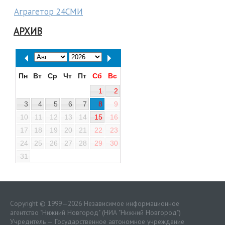
Аграгетор 24СМИ
АРХИВ
Пн
Вт
Ср
Чт
Пт
Сб
Вс
1
2
3
4
5
6
7
8
9
10
11
12
13
14
15
16
17
18
19
20
21
22
23
24
25
26
27
28
29
30
31
Copyright © 1999—2026 Независимое информационное
агентство "Нижний Новгород" (НИА "Нижний Новгород")
Учредитель — Государственное автономное учреждение