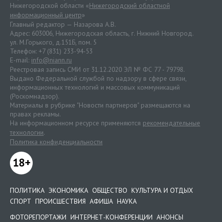
Нижегородской области «
Нижегородский областной
информационный центр
»
Главный редактор — Назарова А.В.
Адрес: 603006, Нижегородская область, г. Нижний Новгород.
ул. М.Горького, д.151Б, пом. 5
Телефон: +7 (831) 233-94-53
E-mail:
info@niann.ru
Реестровая запись СМИ от 31.12.2020 ЭЛ № ФС 77 - 79798.
Выдано Федеральной службой по надзору в сфере связи,
информационных технологий и массовых коммуникаций
(Роскомнадзор).
Материалы в рубрике "Новости партнеров" размещаются на
правах рекламы.
На информационном ресурсе применяются
рекомендательные
технологии
.
Политика конфиденциальности
18+
ПОЛИТИКА
ЭКОНОМИКА
ОБЩЕСТВО
КУЛЬТУРА И ОТДЫХ
СПОРТ
ПРОИСШЕСТВИЯ
АФИША
НАУКА
ФОТОРЕПОРТАЖИ
ИНТЕРНЕТ-КОНФЕРЕНЦИИ
АНОНСЫ