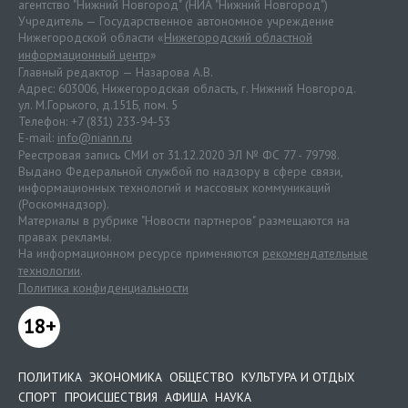
агентство "Нижний Новгород" (НИА "Нижний Новгород")
Учредитель — Государственное автономное учреждение
Нижегородской области «
Нижегородский областной
информационный центр
»
Главный редактор — Назарова А.В.
Адрес: 603006, Нижегородская область, г. Нижний Новгород.
ул. М.Горького, д.151Б, пом. 5
Телефон: +7 (831) 233-94-53
E-mail:
info@niann.ru
Реестровая запись СМИ от 31.12.2020 ЭЛ № ФС 77 - 79798.
Выдано Федеральной службой по надзору в сфере связи,
информационных технологий и массовых коммуникаций
(Роскомнадзор).
Материалы в рубрике "Новости партнеров" размещаются на
правах рекламы.
На информационном ресурсе применяются
рекомендательные
технологии
.
Политика конфиденциальности
18+
ПОЛИТИКА
ЭКОНОМИКА
ОБЩЕСТВО
КУЛЬТУРА И ОТДЫХ
СПОРТ
ПРОИСШЕСТВИЯ
АФИША
НАУКА