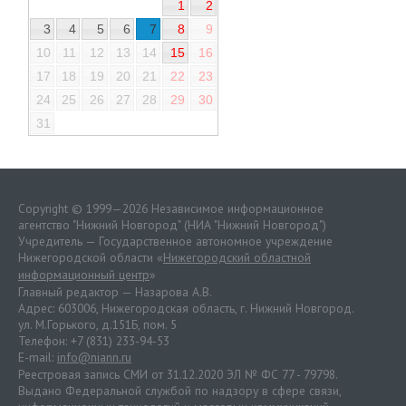
1
2
3
4
5
6
7
8
9
10
11
12
13
14
15
16
17
18
19
20
21
22
23
24
25
26
27
28
29
30
31
Copyright © 1999—2026 Независимое информационное
агентство "Нижний Новгород" (НИА "Нижний Новгород")
Учредитель — Государственное автономное учреждение
Нижегородской области «
Нижегородский областной
информационный центр
»
Главный редактор — Назарова А.В.
Адрес: 603006, Нижегородская область, г. Нижний Новгород.
ул. М.Горького, д.151Б, пом. 5
Телефон: +7 (831) 233-94-53
E-mail:
info@niann.ru
Реестровая запись СМИ от 31.12.2020 ЭЛ № ФС 77 - 79798.
Выдано Федеральной службой по надзору в сфере связи,