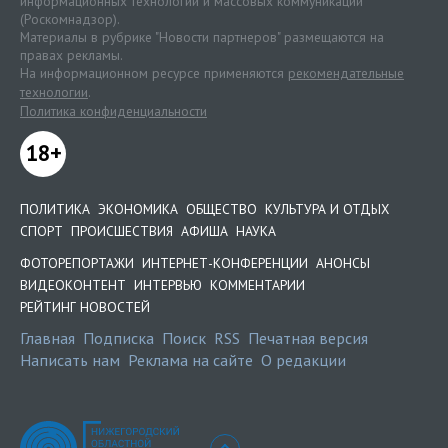
информационных технологий и массовых коммуникаций
(Роскомнадзор).
Материалы в рубрике "Новости партнеров" размещаются на
правах рекламы.
На информационном ресурсе применяются
рекомендательные
технологии
.
Политика конфиденциальности
18+
ПОЛИТИКА
ЭКОНОМИКА
ОБЩЕСТВО
КУЛЬТУРА И ОТДЫХ
СПОРТ
ПРОИСШЕСТВИЯ
АФИША
НАУКА
ФОТОРЕПОРТАЖИ
ИНТЕРНЕТ-КОНФЕРЕНЦИИ
АНОНСЫ
ВИДЕОКОНТЕНТ
ИНТЕРВЬЮ
КОММЕНТАРИИ
РЕЙТИНГ НОВОСТЕЙ
Главная
Подписка
Поиск
RSS
Печатная версия
Написать нам
Реклама на сайте
О редакции