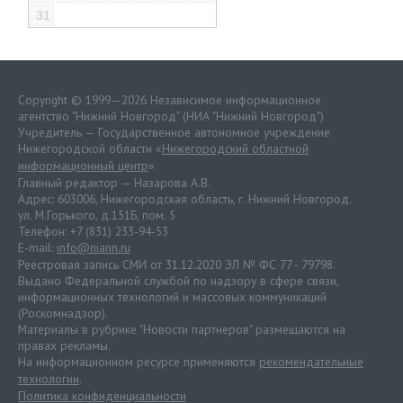
31
Copyright © 1999—2026 Независимое информационное
агентство "Нижний Новгород" (НИА "Нижний Новгород")
Учредитель — Государственное автономное учреждение
Нижегородской области «
Нижегородский областной
информационный центр
»
Главный редактор — Назарова А.В.
Адрес: 603006, Нижегородская область, г. Нижний Новгород.
ул. М.Горького, д.151Б, пом. 5
Телефон: +7 (831) 233-94-53
E-mail:
info@niann.ru
Реестровая запись СМИ от 31.12.2020 ЭЛ № ФС 77 - 79798.
Выдано Федеральной службой по надзору в сфере связи,
информационных технологий и массовых коммуникаций
(Роскомнадзор).
Материалы в рубрике "Новости партнеров" размещаются на
правах рекламы.
На информационном ресурсе применяются
рекомендательные
технологии
.
Политика конфиденциальности