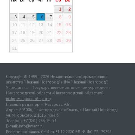
Пн
Вт
Ср
Чт
Пт
Сб
Вс
1
2
3
4
5
6
7
8
9
10
11
12
13
14
15
16
17
18
19
20
21
22
23
24
25
26
27
28
29
30
31
Copyright © 1999—2026 Независимое информационное
агентство "Нижний Новгород" (НИА "Нижний Новгород")
Учредитель — Государственное автономное учреждение
Нижегородской области «
Нижегородский областной
информационный центр
»
Главный редактор — Назарова А.В.
Адрес: 603006, Нижегородская область, г. Нижний Новгород.
ул. М.Горького, д.151Б, пом. 5
Телефон: +7 (831) 233-94-53
E-mail:
info@niann.ru
Реестровая запись СМИ от 31.12.2020 ЭЛ № ФС 77 - 79798.