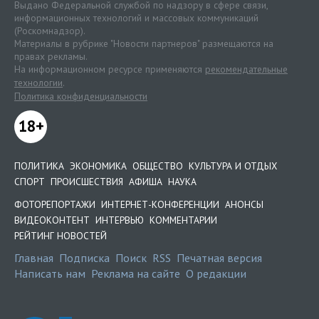
Выдано Федеральной службой по надзору в сфере связи,
информационных технологий и массовых коммуникаций
(Роскомнадзор).
Материалы в рубрике "Новости партнеров" размещаются на
правах рекламы.
На информационном ресурсе применяются
рекомендательные
технологии
.
Политика конфиденциальности
18+
ПОЛИТИКА
ЭКОНОМИКА
ОБЩЕСТВО
КУЛЬТУРА И ОТДЫХ
СПОРТ
ПРОИСШЕСТВИЯ
АФИША
НАУКА
ФОТОРЕПОРТАЖИ
ИНТЕРНЕТ-КОНФЕРЕНЦИИ
АНОНСЫ
ВИДЕОКОНТЕНТ
ИНТЕРВЬЮ
КОММЕНТАРИИ
РЕЙТИНГ НОВОСТЕЙ
Главная
Подписка
Поиск
RSS
Печатная версия
Написать нам
Реклама на сайте
О редакции