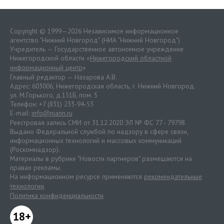
Copyright © 1999—2026 Независимое информационное
агентство "Нижний Новгород" (НИА "Нижний Новгород")
Учредитель — Государственное автономное учреждение
Нижегородской области «
Нижегородский областной
информационный центр
»
Главный редактор — Назарова А.В.
Адрес: 603006, Нижегородская область, г. Нижний Новгород.
ул. М.Горького, д.151Б, пом. 5
Телефон: +7 (831) 233-94-53
E-mail:
info@niann.ru
Реестровая запись СМИ от 31.12.2020 ЭЛ № ФС 77 - 79798.
Выдано Федеральной службой по надзору в сфере связи,
информационных технологий и массовых коммуникаций
(Роскомнадзор).
Материалы в рубрике "Новости партнеров" размещаются на
правах рекламы.
На информационном ресурсе применяются
рекомендательные
технологии
.
Политика конфиденциальности
18+