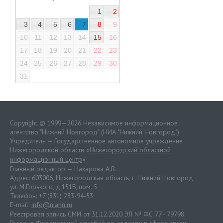
1
2
3
4
5
6
7
8
9
10
11
12
13
14
15
16
17
18
19
20
21
22
23
24
25
26
27
28
29
30
31
Copyright © 1999—2026 Независимое информационное
агентство "Нижний Новгород" (НИА "Нижний Новгород")
Учредитель — Государственное автономное учреждение
Нижегородской области «
Нижегородский областной
информационный центр
»
Главный редактор — Назарова А.В.
Адрес: 603006, Нижегородская область, г. Нижний Новгород.
ул. М.Горького, д.151Б, пом. 5
Телефон: +7 (831) 233-94-53
E-mail:
info@niann.ru
Реестровая запись СМИ от 31.12.2020 ЭЛ № ФС 77 - 79798.
Выдано Федеральной службой по надзору в сфере связи,