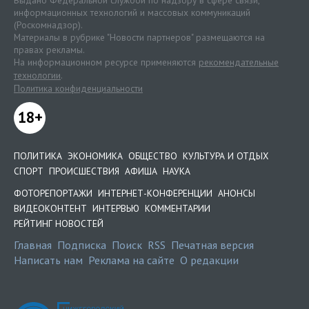
информационных технологий и массовых коммуникаций
(Роскомнадзор).
Материалы в рубрике "Новости партнеров" размещаются на
правах рекламы.
На информационном ресурсе применяются
рекомендательные
технологии
.
Политика конфиденциальности
18+
ПОЛИТИКА
ЭКОНОМИКА
ОБЩЕСТВО
КУЛЬТУРА И ОТДЫХ
СПОРТ
ПРОИСШЕСТВИЯ
АФИША
НАУКА
ФОТОРЕПОРТАЖИ
ИНТЕРНЕТ-КОНФЕРЕНЦИИ
АНОНСЫ
ВИДЕОКОНТЕНТ
ИНТЕРВЬЮ
КОММЕНТАРИИ
РЕЙТИНГ НОВОСТЕЙ
Главная
Подписка
Поиск
RSS
Печатная версия
Написать нам
Реклама на сайте
О редакции