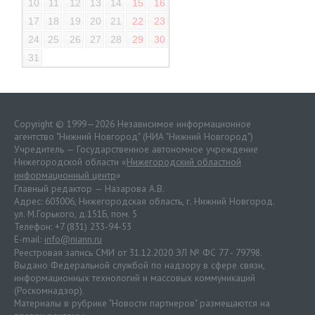
10
11
12
13
14
15
16
17
18
19
20
21
22
23
24
25
26
27
28
29
30
31
Copyright © 1999—2026 Независимое информационное
агентство "Нижний Новгород" (НИА "Нижний Новгород")
Учредитель — Государственное автономное учреждение
Нижегородской области «
Нижегородский областной
информационный центр
»
Главный редактор — Назарова А.В.
Адрес: 603006, Нижегородская область, г. Нижний Новгород.
ул. М.Горького, д.151Б, пом. 5
Телефон: +7 (831) 233-94-53
E-mail:
info@niann.ru
Реестровая запись СМИ от 31.12.2020 ЭЛ № ФС 77 - 79798.
Выдано Федеральной службой по надзору в сфере связи,
информационных технологий и массовых коммуникаций
(Роскомнадзор).
Материалы в рубрике "Новости партнеров" размещаются на