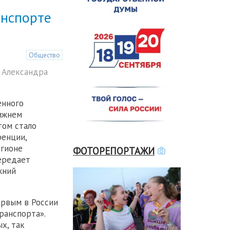
анспорте
Общество
 Александра
енного
ижнем
том стало
ренции,
егионе
ФОТОРЕПОРТАЖИ
ередает
жний
рвым в России
ранспорта».
х, так