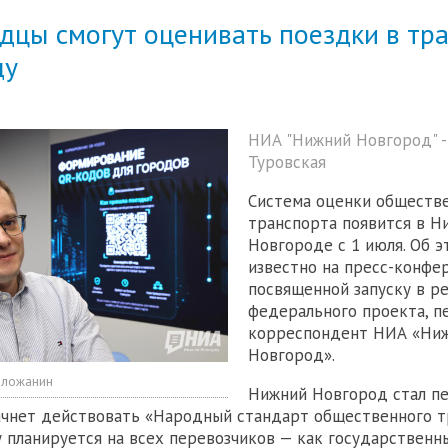
дцы смогут оценивать поездки в тр
ду
НИА "Нижний Новгород" -
Туровская
Система оценки обществ
транспорта появится в Н
Новгороде с 1 июля. Об э
известно на пресс-конфе
посвященной запуску в р
федерального проекта, п
корреспондент НИА «Ни
Новгород».
оложанин
Нижний Новгород стал пе
ачнет действовать «Народный стандарт общественного т
 планируется на всех перевозчиков — как государственны