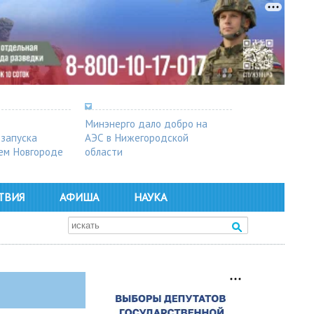
Минэнерго дало добро на
 запуска
АЭС в Нижегородской
ем Новгороде
области
ТВИЯ
АФИША
НАУКА