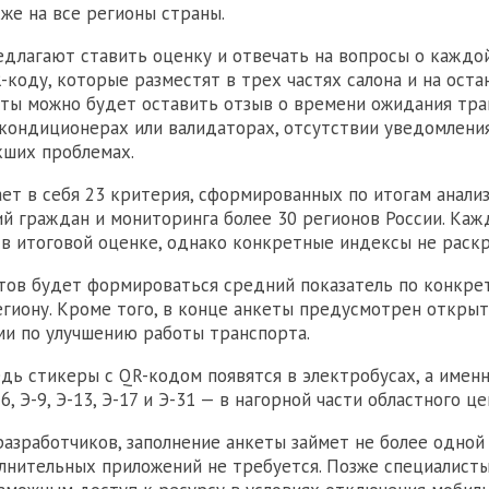
кже на все регионы страны.
длагают ставить оценку и отвечать на вопросы о каждой
-коду, которые разместят в трех частях салона и на оста
ты можно будет оставить отзыв о времени ожидания тра
ондиционерах или валидаторах, отсутствии уведомления
кших проблемах.
ет в себя 23 критерия, сформированных по итогам анали
й граждан и мониторинга более 30 регионов России. Ка
 в итоговой оценке, однако конкретные индексы не раск
тов будет формироваться средний показатель по конкр
гиону. Кроме того, в конце анкеты предусмотрен откры
и по улучшению работы транспорта.
дь стикеры с QR-кодом появятся в электробусах, а именн
, Э-9, Э-13, Э-17 и Э-31 — в нагорной части областного це
азработчиков, заполнение анкеты займет не более одной
лнительных приложений не требуется. Позже специалисты