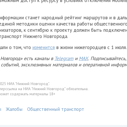
зможным доступ к ресурсу в условиях отключения мобил
информации станет народный рейтинг маршрутов и в дал
диной методики оценки качества работы общественного
низаторов, к сентябрю к проекту должен быть подключен
транспорт Нижнего Новгорода.
али о том, что
изменится
в жизни нижегородцев с 1 июля.
Новгород» есть каналы в
Telegram
и
MAX
. Подписывайтесь,
х событий, эксклюзивных материалов и оперативной информ
025 НИА "Нижний Новгород".
перссылка на НИА "Нижний Новгород" обязательна.
может содержать материалы 18+
ы
Жалобы
Общественный транспорт