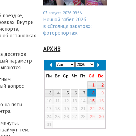
03 августа 2026 09:56
 поездке,
Ночной забег 2026
новках. Внутри
в «Столице закатов»:
нспорта,
фоторепортаж
 об остановках
АРХИВ
за десятков
ждый параметр
рываются.
Пн
Вт
Ср
Чт
Пт
Сб
Вс
етным
1
2
тый вопрос
3
4
5
6
7
8
9
10
11
12
13
14
15
16
о на пяти
17
18
19
20
21
22
23
нтра.
24
25
26
27
28
29
30
 минуты,
31
 займут тем,