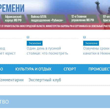
Эксклюзив
Эксклюзив
под
Один день в гусиной
Озвучены сроки
ает юрист
столице: что посмотреть
канатки в Нижн
в Арзамасе
ВО
КУЛЬТУРА И ОТДЫХ
СПОРТ
ПРОИСШЕС
Комментарии
Экспертный клуб
ТВО