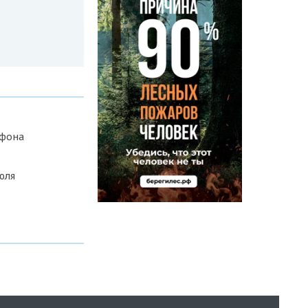
офона
юля