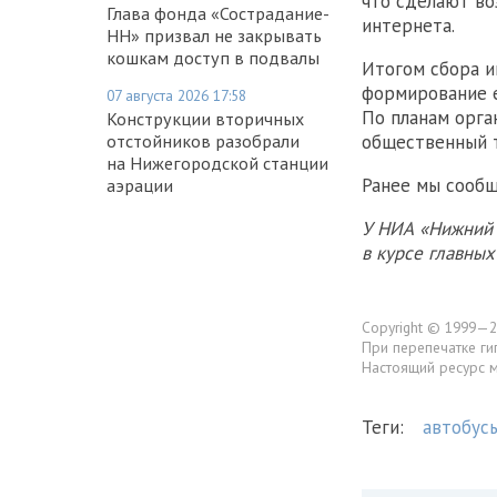
что сделают во
Глава фонда «Сострадание-
интернета.
НН» призвал не закрывать
кошкам доступ в подвалы
Итогом сбора 
формирование е
07 августа 2026 17:58
По планам орга
Конструкции вторичных
отстойников разобрали
общественный 
на Нижегородской станции
Ранее мы сообщ
аэрации
У НИА «Нижний 
в курсе главны
Copyright © 1999—2
При перепечатке ги
Настоящий ресурс 
Теги:
автобус