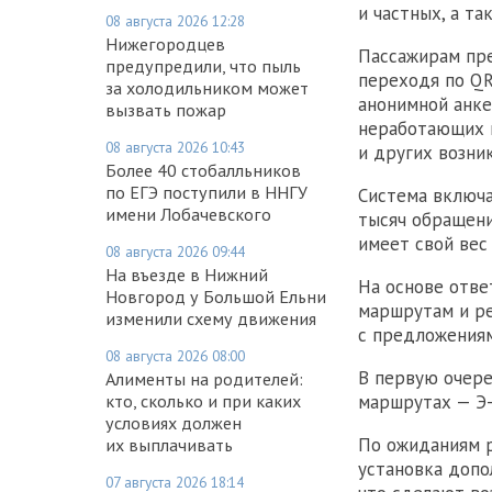
и частных, а та
08 августа 2026 12:28
Нижегородцев
Пассажирам пре
предупредили, что пыль
переходя по QR
за холодильником может
анонимной анке
вызвать пожар
неработающих к
08 августа 2026 10:43
и других возни
Более 40 стобалльников
по ЕГЭ поступили в ННГУ
Система включа
имени Лобачевского
тысяч обращени
имеет свой вес
08 августа 2026 09:44
На въезде в Нижний
На основе отве
Новгород у Большой Ельни
маршрутам и ре
изменили схему движения
с предложениям
08 августа 2026 08:00
В первую очере
Алименты на родителей:
кто, сколько и при каких
маршрутах — Э-6
условиях должен
По ожиданиям р
их выплачивать
установка допо
07 августа 2026 18:14