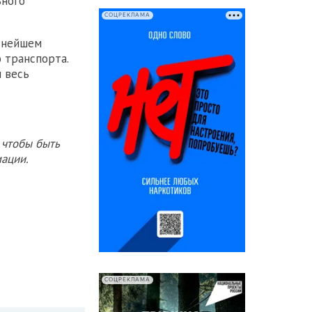
ьного
СОЦРЕКЛАМА
ьнейшем
 транспорта.
 весь
 чтобы быть
ации.
СОЦРЕКЛАМА