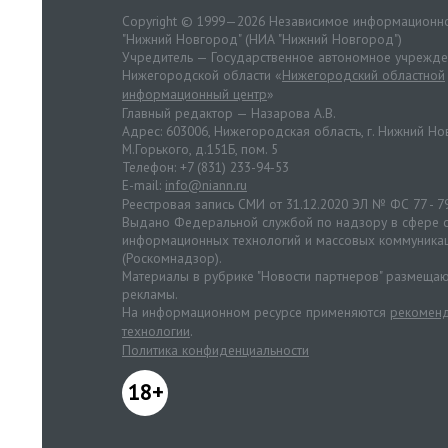
Copyright © 1999—2026 Независимое информационно
"Нижний Новгород" (НИА "Нижний Новгород")
Учредитель — Государственное автономное учрежд
Нижегородской области «
Нижегородский областной
информационный центр
»
Главный редактор — Назарова А.В.
Адрес: 603006, Нижегородская область, г. Нижний Нов
М.Горького, д.151Б, пом. 5
Телефон: +7 (831) 233-94-53
E-mail:
info@niann.ru
Реестровая запись СМИ от 31.12.2020 ЭЛ № ФС 77 - 7
Выдано Федеральной службой по надзору в сфере с
информационных технологий и массовых коммуника
(Роскомнадзор).
Материалы в рубрике "Новости партнеров" размещаю
рекламы.
На информационном ресурсе применяются
рекоменд
технологии
.
Политика конфиденциальности
18+