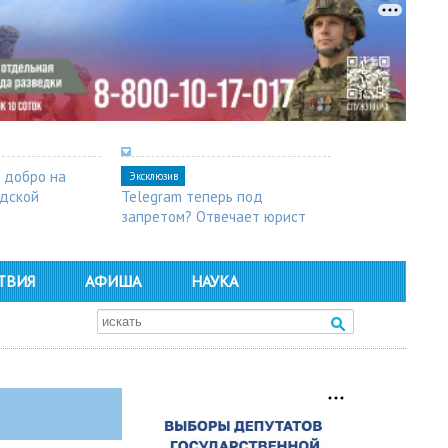
 добро на
Эксклюзив
одской
Telegram теперь под
запретом? Отвечает юрист
ТВИЯ
АФИША
НАУКА