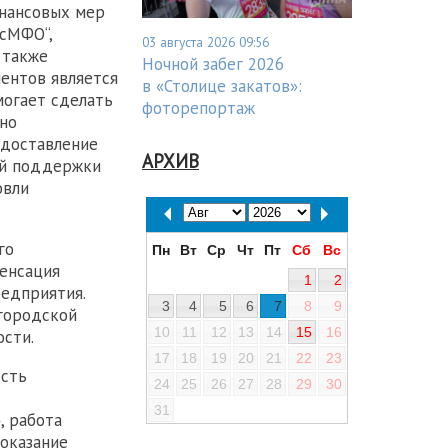
нансовых мер
осМФО“,
03 августа 2026 09:56
 также
Ночной забег 2026
ентов является
в «Столице закатов»:
могает сделать
фоторепортаж
но
едоставление
АРХИВ
ой поддержки
овли
го
Пн
Вт
Ср
Чт
Пт
Сб
Вс
пенсация
1
2
редприятия.
3
4
5
6
7
8
9
городской
10
11
12
13
14
15
16
сти.
17
18
19
20
21
22
23
ость
24
25
26
27
28
29
30
31
, работа
оказание