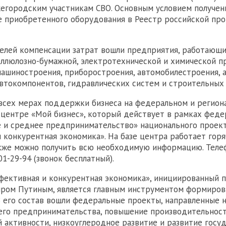
егородским участникам СВО. Основным условием получе
е приобретенного оборудования в Реестр российской пр
телей компенсации затрат вошли предприятия, работающи
еллюлозно-бумажной, электротехнической и химической 
машиностроения, приборостроения, автомобилестроения, 
втокомпонентов, гидравлических систем и строительных
всех мерах поддержки бизнеса на федеральном и регион
 центре «Мой бизнес», который действует в рамках феде
 и среднее предпринимательство» национального проек
 конкурентная экономика». На базе центра работает горя
акже можно получить всю необходимую информацию. Теле
301-29-94 (звонок бесплатный).
фективная и конкурентная экономика», инициированный 
ром Путиным, является главным инструментом формиров
В его состав вошли федеральные проекты, направленные 
его предпринимательства, повышение производительност
 активности, низкоуглеродное развитие и развитие госу