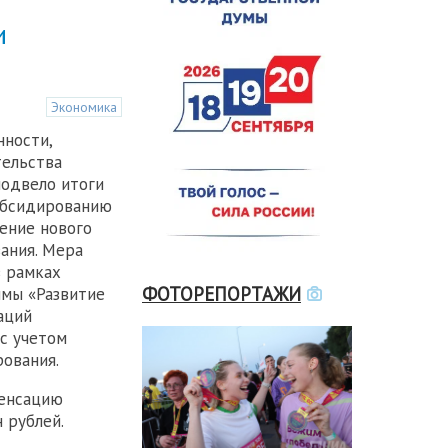
и
Экономика
ности,
тельства
одвело итоги
убсидированию
тение нового
ания. Мера
в рамках
ФОТОРЕПОРТАЖИ
ммы «Развитие
аций
с учетом
ования.
пенсацию
 рублей.