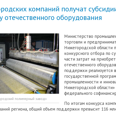
ородских компаний получат субсиди
ку отечественного оборудования
Министерство промышлен
торговли и предпринима
Нижегородской области п
конкурсного отбора по с
части затрат на приобре
отечественного оборудов
поддержки реализуется 
государственной програ
промышленности и иннов
Нижегородской области» 
федерального софинансир
родский полимерный завод»
По итогам конкурса ком
паний региона, общий объем поддержки превысит 116 млн