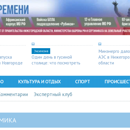
Минэнерго дало
Эксклюзив
апуска
Один день в гусиной
АЭС в Нижегор
м Новгороде
столице: что посмотреть
области
в Арзамасе
ВО
КУЛЬТУРА И ОТДЫХ
СПОРТ
ПРОИСШЕС
Комментарии
Экспертный клуб
МИКА