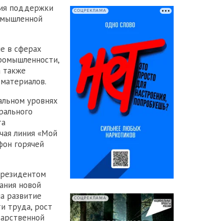
ния поддержки
СОЦРЕКЛАМА
омышленной
е в сферах
промышленности,
а также
 материалов.
альном уровнях
рального
та
чая линия «Мой
фон горячей
президентом
ания новой
на развитие
СОЦРЕКЛАМА
и труда, рост
дарственной