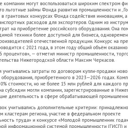
е компании могут воспользоваться широким спектром фи
о льготные займы Фонда развития промышленности и „Г
в грантовых конкурсах Фонда содействия инновациям, а
нспортных расходов для экспортеров. Одним из инструм
трат на приобретение российского оборудования. Она по
димой техники более доступной для бизнеса, одновремен
оизводителей отечественной продукции. Конкурс на пр
оводится с 2021 года, в этом году общий объём оказанн
36 процентов», — отметил министр промышленности, торг
тельства Нижегородской области Максим Черкасов.
 учитывались затраты по договорам купли-продажи ново
 оборудования, приобретенного в 2023—2026 годах. Ком
50% стоимости, но не более 15 млн рублей для каждого п
а субсидии могли компании, зарегистрированные в Ниже
ущие деятельность в сфере обрабатывающей промышленно
вок учитывались дополнительные критерии: принадлежн
 кластерам региона, участие в федеральном проекте
ность труда» и конкурсе «Молодой промышленник года»
ной информационной системой промышленности (ГИСП) и 