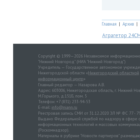
Главная
|
Архив
|
Аграгетор 24С
Copyright © 1999—2026 Независимое информационно
"Нижний Новгород" (НИА "Нижний Новгород")
Учредитель — Государственное автономное учрежд
Нижегородской области «
Нижегородский областной
информационный центр
»
Главный редактор — Назарова А.В.
Адрес: 603006, Нижегородская область, г. Нижний Нов
М.Горького, д.151Б, пом. 5
Телефон: +7 (831) 233-94-53
E-mail:
info@niann.ru
Реестровая запись СМИ от 31.12.2020 ЭЛ № ФС 77 - 7
Выдано Федеральной службой по надзору в сфере с
информационных технологий и массовых коммуника
(Роскомнадзор).
Материалы в рубрике "Новости партнеров" размещаю