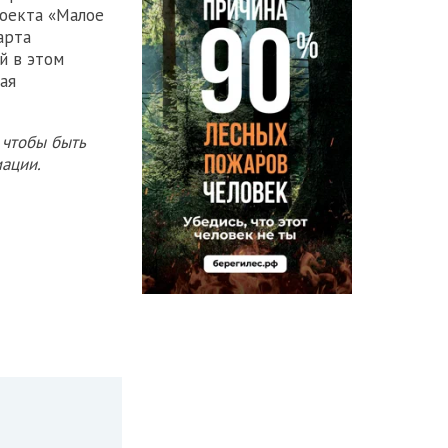
роекта «Малое
арта
й в этом
ая
 чтобы быть
ации.