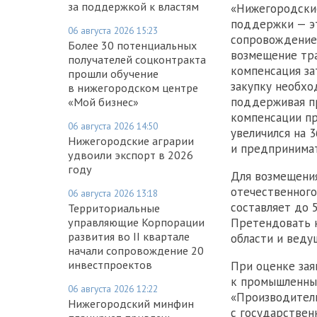
за поддержкой к властям
«Нижегородски
поддержки — эт
06 августа 2026 15:23
сопровождение 
Более 30 потенциальных
возмещение тра
получателей соцконтракта
компенсация за
прошли обучение
закупку необхо
в нижегородском центре
поддерживая пр
«Мой бизнес»
компенсации пр
06 августа 2026 14:50
увеличился на 
Нижегородские аграрии
и предпринима
удвоили экспорт в 2026
году
Для возмещения
отечественного
06 августа 2026 13:18
составляет до 
Территориальные
управляющие Корпорации
Претендовать н
развития во II квартале
области и вед
начали сопровождение 20
инвестпроектов
При оценке зая
к промышленным
06 августа 2026 12:22
«Производитель
Нижегородский минфин
с государствен