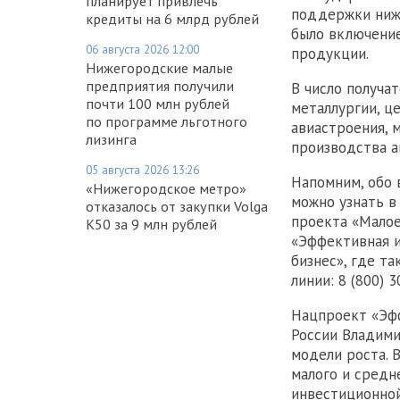
планирует привлечь
поддержки ниж
кредиты на 6 млрд рублей
было включени
06 августа 2026 12:00
продукции.
Нижегородские малые
предприятия получили
В число получа
почти 100 млн рублей
металлургии, ц
по программе льготного
авиастроения, 
лизинга
производства а
05 августа 2026 13:26
Напомним, обо 
«Нижегородское метро»
можно узнать в
отказалось от закупки Volga
проекта «Малое
K50 за 9 млн рублей
«Эффективная и
бизнес», где т
линии: 8 (800) 
Нацпроект «Эф
России Владими
модели роста. 
малого и средн
инвестиционной